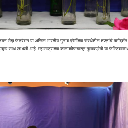
डियन रोझ फेडरेशन या अखिल भारतीय गुलाब प्रेमींच्या संस्थेतील तज्ज्ञांचे मार्गदर
ुमूल्य साथ लाभली आहे. महाराष्ट्राच्या कानाकोपऱ्यातून गुलाबप्रेमी या फेस्टिवलम