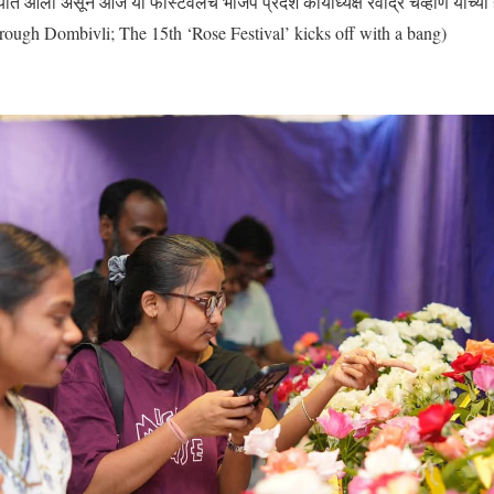
त आला असून आज या फेस्टिवलचे भाजप प्रदेश कार्याध्यक्ष रवींद्र चव्हाण यांच्या
rough Dombivli; The 15th ‘Rose Festival’ kicks off with a bang)