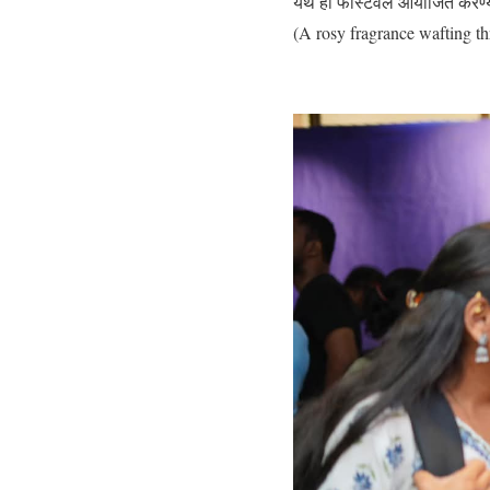
येथे हा फेस्टिवल आयोजित करण्या
(A rosy fragrance wafting th