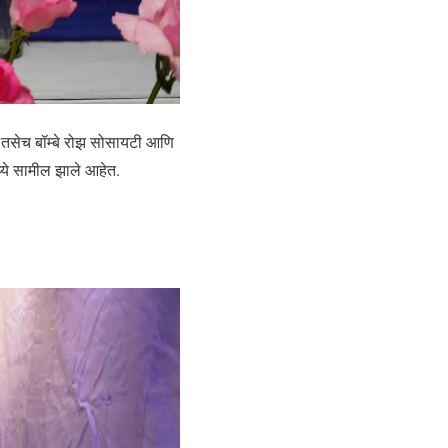
्शन तसेच बॉम्बे रोझ सोसायटी आणि
ध्ये सामील झाले आहेत.