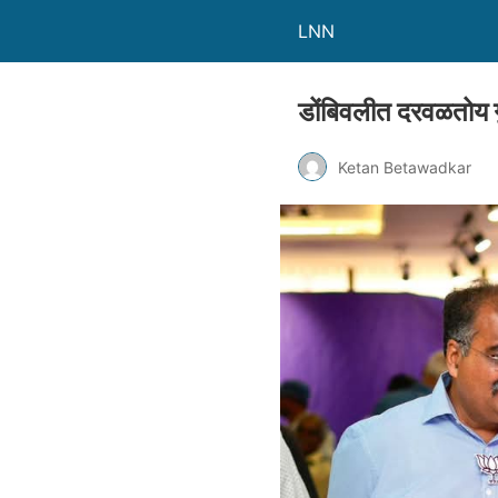
LNN
डोंबिवलीत दरवळतोय गु
Ketan Betawadkar