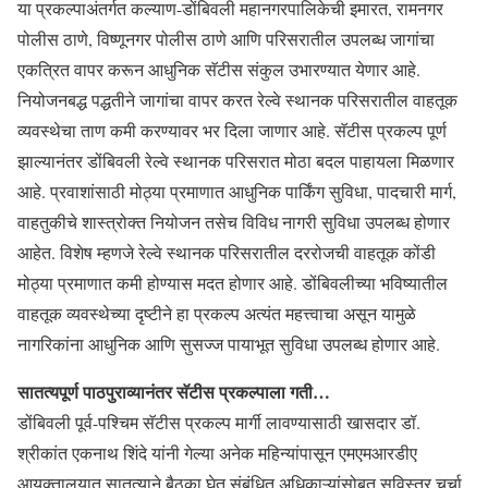
या प्रकल्पाअंतर्गत कल्याण-डोंबिवली महानगरपालिकेची इमारत, रामनगर
पोलीस ठाणे, विष्णूनगर पोलीस ठाणे आणि परिसरातील उपलब्ध जागांचा
एकत्रित वापर करून आधुनिक सॅटीस संकुल उभारण्यात येणार आहे.
नियोजनबद्ध पद्धतीने जागांचा वापर करत रेल्वे स्थानक परिसरातील वाहतूक
व्यवस्थेचा ताण कमी करण्यावर भर दिला जाणार आहे. सॅटीस प्रकल्प पूर्ण
झाल्यानंतर डोंबिवली रेल्वे स्थानक परिसरात मोठा बदल पाहायला मिळणार
आहे. प्रवाशांसाठी मोठ्या प्रमाणात आधुनिक पार्किंग सुविधा, पादचारी मार्ग,
वाहतुकीचे शास्त्रोक्त नियोजन तसेच विविध नागरी सुविधा उपलब्ध होणार
आहेत. विशेष म्हणजे रेल्वे स्थानक परिसरातील दररोजची वाहतूक कोंडी
मोठ्या प्रमाणात कमी होण्यास मदत होणार आहे. डोंबिवलीच्या भविष्यातील
वाहतूक व्यवस्थेच्या दृष्टीने हा प्रकल्प अत्यंत महत्त्वाचा असून यामुळे
नागरिकांना आधुनिक आणि सुसज्ज पायाभूत सुविधा उपलब्ध होणार आहे.
सातत्यपूर्ण पाठपुराव्यानंतर सॅटीस प्रकल्पाला गती…
डोंबिवली पूर्व-पश्चिम सॅटीस प्रकल्प मार्गी लावण्यासाठी खासदार डॉ.
श्रीकांत एकनाथ शिंदे यांनी गेल्या अनेक महिन्यांपासून एमएमआरडीए
आयुक्तालयात सातत्याने बैठका घेत संबंधित अधिकाऱ्यांसोबत सविस्तर चर्चा