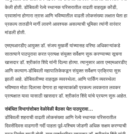
केली होती. डोंबिवली रेल्वे स्थानक परिसरातील वाढती वाहतूक कोंडी,
प्रवाशांना होणारा त्रास आणि भविष्यातील वाढती लोकसंख्या लक्षात घेता हा
प्रकल्प तातडीने मार्गी लावणे आवश्यक असल्याची भूमिका त्यांनी वारंवार
मांडली होती.
एमएमआरडीए आयुक्त डॉ. संजय मुखर्जी यांच्यासह वरिष्ठ अधिकाऱ्यांकडे
सातत्याने पाठपुरावा करत प्रत्यक्ष संयुक्त सर्वेक्षण सुरू करण्याच्या सूचना
खासदार डॉ. श्रीकांत शिंदे यांनी दिल्या होत्या. त्यानुसार आता एमएमआरडीए
आणि कल्याण-डोंबिवली महापालिकेकडून संयुक्त सर्वेक्षण प्रक्रिया सुरू
झाली आहे. डोंबिवलीच्या वाहतूक व्यवस्थेला, आणि पार्किंग व्यवस्थेला
भविष्यात मोठा दिलासा देणारा हा महत्त्वाकांक्षी प्रकल्प लवकरात लवकर
प्रत्यक्षात यावा यासाठी खासदार डॉ. श्रीकांत शिंदे यांचे प्रयत्न सुरू आहेत.
संबंधित विभागांसोबत वेळोवेळी बैठका घेत पाठपुरावा…
डोंबिवली शहराची वाढती लोकसंख्या आणि रेल्वे स्थानक परिसरातील
दिवसेंदिवस वाढणारी गर्दी पाहता पूर्व-पश्चिम जोडणी अधिक सक्षम करण्याची
गरज निर्माण झाली होती. याच पार्श्वभूमीवर खासदार डॉ. श्रीकांत शिंदे यांनी