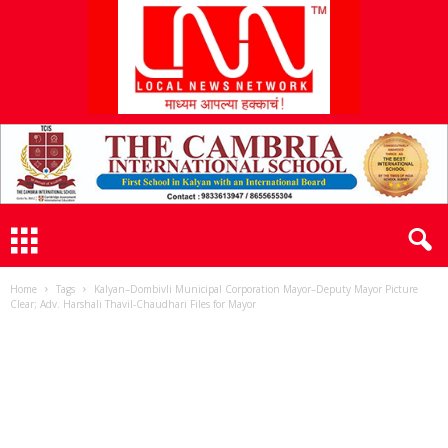
L
N
N
Home
Tags
Kalyan–Dombivli Municipal Corporation Mayor–Deputy Mayor Picture
Clear; Adv. Harshali Thavil-Chaudhari Files for Mayor