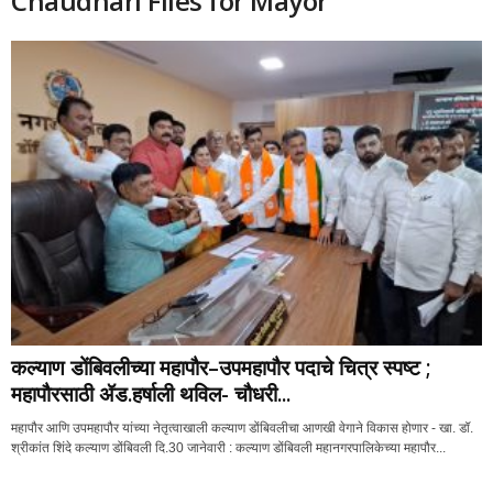
Chaudhari Files for Mayor
कल्याण डोंबिवलीच्या महापौर–उपमहापौर पदाचे चित्र स्पष्ट ;
महापौरसाठी ॲड.हर्षाली थविल- चौधरी...
महापौर आणि उपमहापौर यांच्या नेतृत्वाखाली कल्याण डोंबिवलीचा आणखी वेगाने विकास होणार - खा. डॉ.
श्रीकांत शिंदे कल्याण डोंबिवली दि.30 जानेवारी : कल्याण डोंबिवली महानगरपालिकेच्या महापौर...