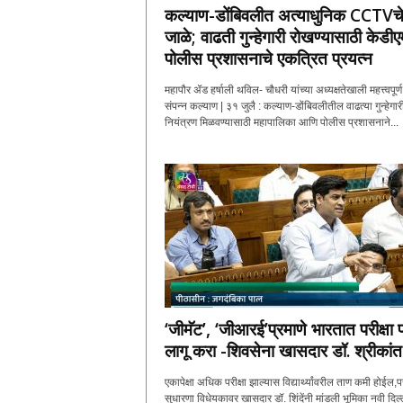
कल्याण-डोंबिवलीत अत्याधुनिक CCTVच
जाळे; वाढती गुन्हेगारी रोखण्यासाठी केडी
पोलीस प्रशासनाचे एकत्रित प्रयत्न
महापौर ॲड हर्षाली थविल- चौधरी यांच्या अध्यक्षतेखाली महत्त्वपूर्
संपन्न कल्याण | ३१ जुलै : कल्याण-डोंबिवलीतील वाढत्या गुन्हेगार
नियंत्रण मिळवण्यासाठी महापालिका आणि पोलीस प्रशासनाने...
‘जीमॅट’, ‘जीआरई’प्रमाणे भारतात परीक्षा प
लागू करा -शिवसेना खासदार डॉ. श्रीकांत.
एकापेक्षा अधिक परीक्षा झाल्यास विद्यार्थ्यांवरील ताण कमी होईल,पर
सुधारणा विधेयकावर खासदार डॉ. शिंदेंनी मांडली भूमिका नवी दिल्