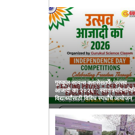
गुरुकुल सायन्स क्लासेसतर्फे ‘उत्सव
आजादी का २०२६’ : स्वातंत्र्यदिनानिमि
विद्यार्थ्यांसाठी विविध स्पर्धांचे आयोजन