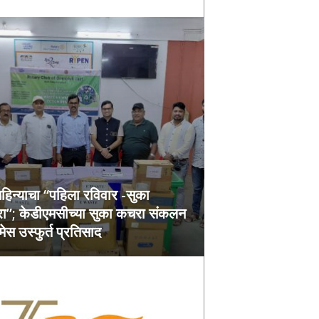
हिन्याचा “पहिला रविवार -सुका
ा”; केडीएमसीच्या सुका कचरा संकलन
मेस उस्फुर्त प्रतिसाद