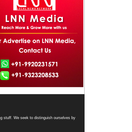
ng stuff. We seek to distinguish ourselves by