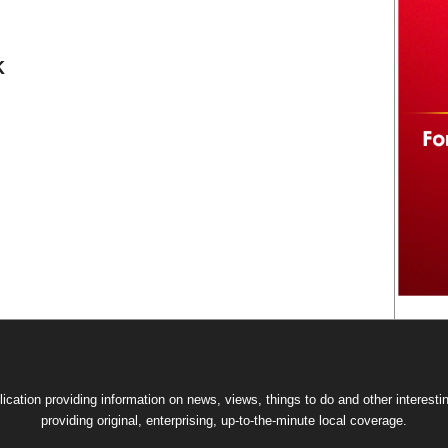
k
lication providing information on news, views, things to do and other interesti
providing original, enterprising, up-to-the-minute local coverage.