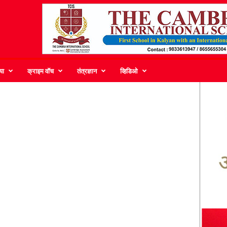
या
क्राइम वॉच
तंत्रज्ञान
व्हिडिओ