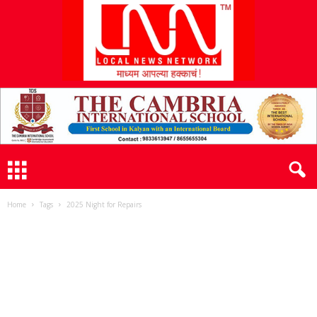
L
N
N
Home
Tags
2025 Night for Repairs