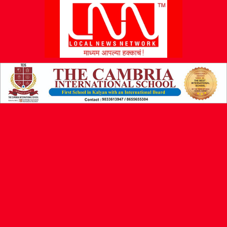
L
N
N