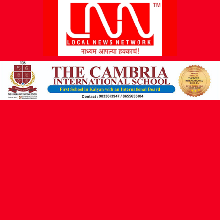
L
N
N