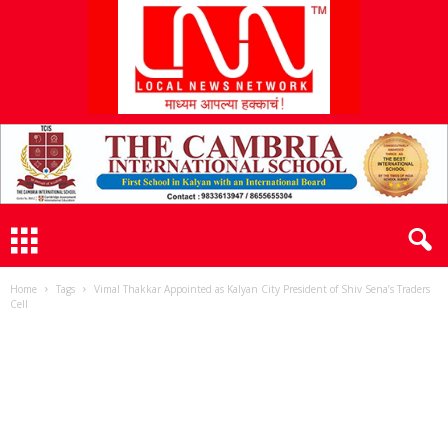
L
N
N
Home
Tags
Vimal Thakkar Appointed as Kalyan City President of Shiv Sena’s Traders
Cell