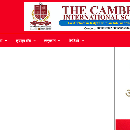
या
क्राइम वॉच
तंत्रज्ञान
व्हिडिओ