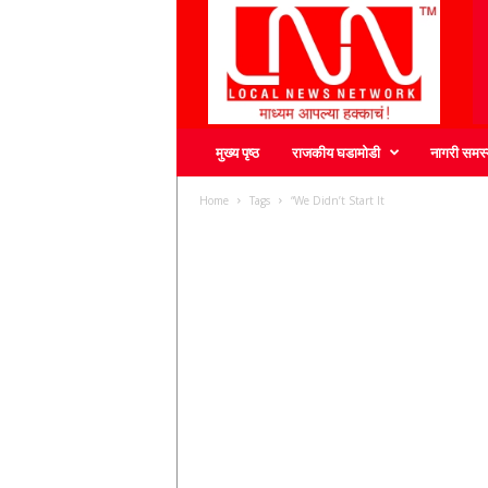
L
N
N
मुख्य पृष्ठ
राजकीय घडामोडी
नागरी समस्
Home
Tags
“We Didn’t Start It