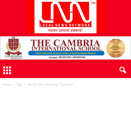
L
N
N
Home
Tags
We Will File a ‘Missing’ Complaint