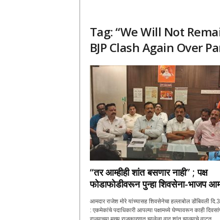
Tag: “We Will Not Remai
BJP Clash Again Over Pa
“तर आम्हीही शांत बसणार नाही” ; पक्ष
फोडाफोडीवरून पुन्हा शिवसेना-भाजप आमन
आमदार राजेश मोरे यांच्यासह शिवसेनेचा हल्लाबोल डोंबिवली दि.3
: एकमेकांचे पदाधिकारी आपल्या पक्षामध्ये घेण्यावरून काही दिवसांपू
राज्याच्या मुख्य राजकारणात झालेला वाद शांत झाल्याचे वाटत