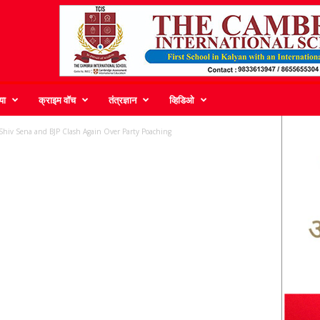
या
क्राइम वॉच
तंत्रज्ञान
व्हिडिओ
Shiv Sena and BJP Clash Again Over Party Poaching