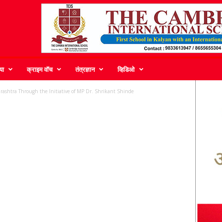
या
क्राइम वॉच
तंत्रज्ञान
व्हिडिओ
ashtra Through the Initiative of MP Dr. Shrikant Shinde