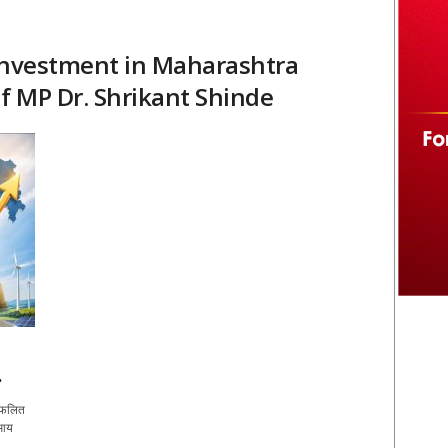
 Investment in Maharashtra
of MP Dr. Shrikant Shinde
.
े फलित
एआय