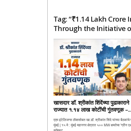
Tag: “₹1.14 Lakh Crore
Through the Initiative 
खासदार डॉ. श्रीकांत शिंदेंच्या पुढाकाराने
राज्यात १.१४ लाख कोटींची गुंतवणूक –..
एएम इंटेलिजन्स लॅब्ससोबत खा.डॉ. श्रीकांत शिंदे यांच्या बैठकांच
मुंबई | १५ मे : मुंबई महानगर क्षेत्रात ५०० MW क्षमतेचा 'ग्रीन 
कॉम्प्युट...