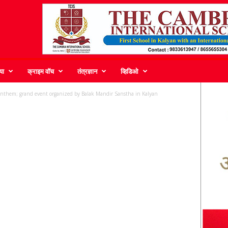
या
क्राइम वॉच
तंत्रज्ञान
व्हिडिओ
anthem; grand event organized by Balak Mandir Sanstha in Kalyan