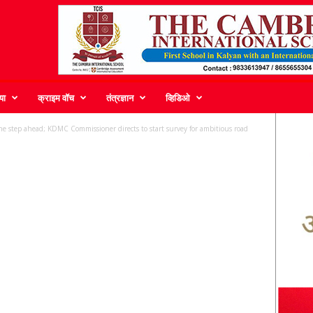
या
क्राइम वॉच
तंत्रज्ञान
व्हिडिओ
ne step ahead; KDMC Commissioner directs to start survey for ambitious road