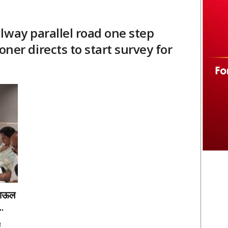
lway parallel road one step
er directs to start survey for
 पाऊल
..
ी