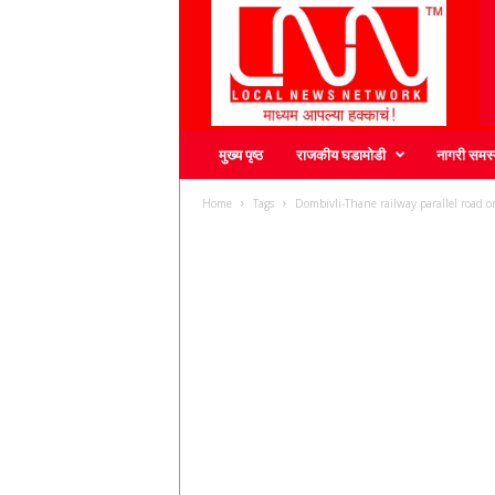
L
N
N
मुख्य पृष्ठ
राजकीय घडामोडी
नागरी समस्
Home
Tags
Dombivli-Thane railway parallel road o