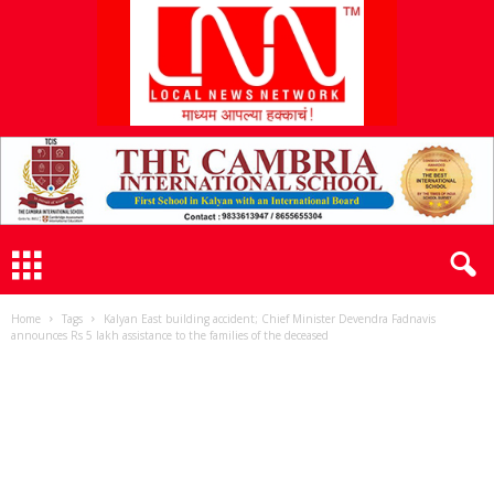
L
N
N
Home
Tags
Kalyan East building accident; Chief Minister Devendra Fadnavis
announces Rs 5 lakh assistance to the families of the deceased