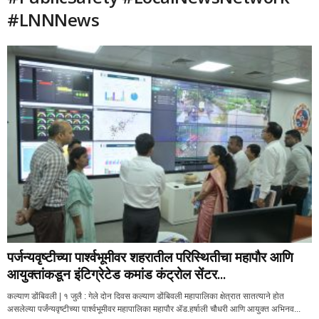
#LNNNews
पर्जन्यवृष्टीच्या पार्श्वभूमीवर शहरातील परिस्थितीचा महापौर आणि
आयुक्तांकडून इंटिग्रेटेड कमांड कंट्रोल सेंटर...
कल्याण डोंबिवली | १ जुलै : गेले दोन दिवस कल्याण डोंबिवली महापालिका क्षेत्रात सातत्याने होत
असलेल्या पर्जंन्यवृष्टीच्या पार्श्वभूमीवर महापालिका महापौर ॲड.हर्षाली चौधरी आणि आयुक्त अभिनव...