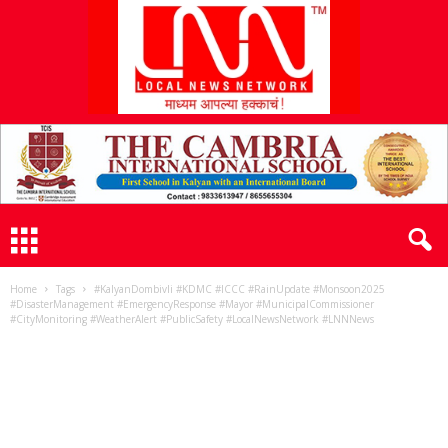
L
N
N
Home
Tags
#KalyanDombivli #KDMC #ICCC #RainUpdate #Monsoon2025
#DisasterManagement #EmergencyResponse #Mayor #MunicipalCommissioner
#CityMonitoring #WeatherAlert #PublicSafety #LocalNewsNetwork #LNNNews