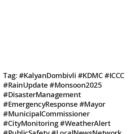
Tag: #KalyanDombivli #KDMC #ICCC
#RainUpdate #Monsoon2025
#DisasterManagement
#EmergencyResponse #Mayor
#MunicipalCommissioner
#CityMonitoring #WeatherAlert
#PublicSafety #LocalNewsNetwork