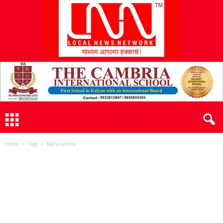
L
N
N
Home
Tags
Maharashtra