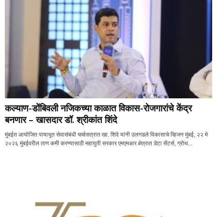
कल्याण-डोंबिवली नजिकच्या काळात विकास-रोजगारांचे केंद्र
बनणार – खासदार डॉ. श्रीकांत शिंदे
मुंबईत आयोजित पायाभूत सेवासंबंधी चर्चासत्रात खा. शिंदे यांनी उलगडले विकासाचे व्हिजन मुंबई, २२ मे
२०२६ मुंबईवरील ताण कमी करण्यासाठी महायुती सरकार एमएमआर क्षेत्रात डेटा सेंटर्स, ग्रोथ...