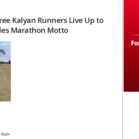
hree Kalyan Runners Live Up to
ades Marathon Motto
मॅरेथॉन