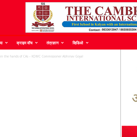
या
क्राइम वॉच
तंत्रज्ञान
व्हिडिओ
is in the hands of CAs – KDMC Commissioner Abhinav Goyal