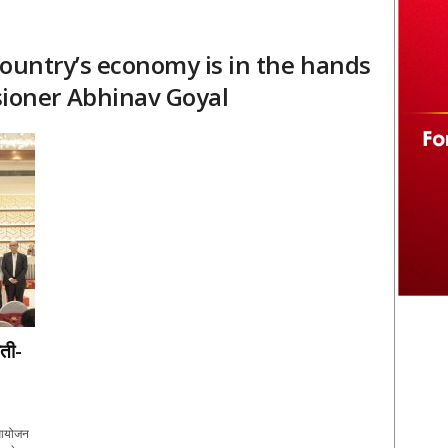
country’s economy is in the hands
ioner Abhinav Goyal
ाती-
 आयोजन