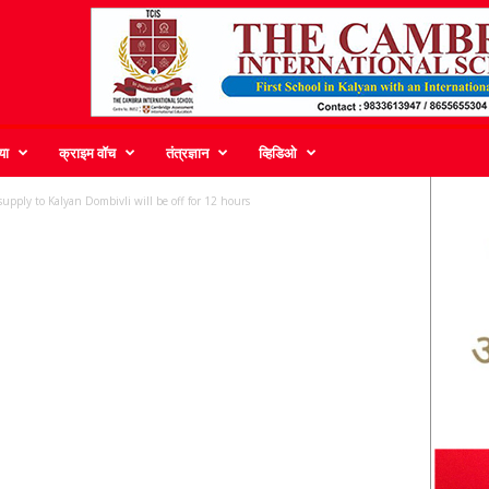
या
क्राइम वॉच
तंत्रज्ञान
व्हिडिओ
pply to Kalyan Dombivli will be off for 12 hours