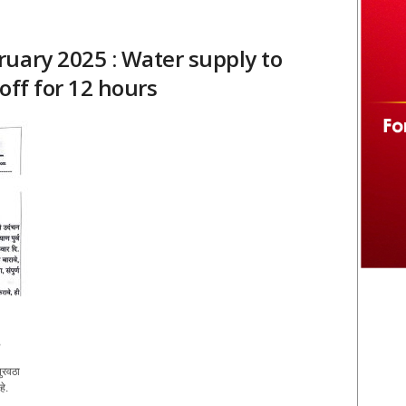
uary 2025 : Water supply to
off for 12 hours
.
ुरवठा
े.