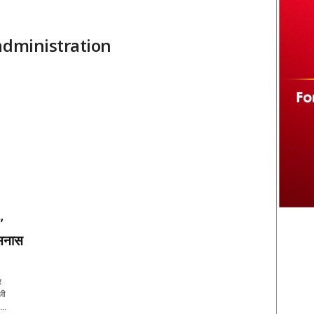
administration
”
ासनास
र
जी
..