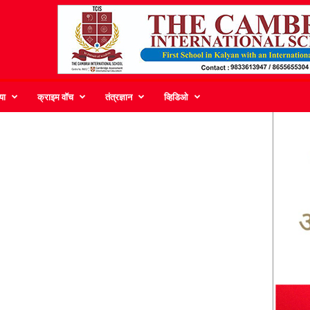
या
क्राइम वॉच
तंत्रज्ञान
व्हिडिओ