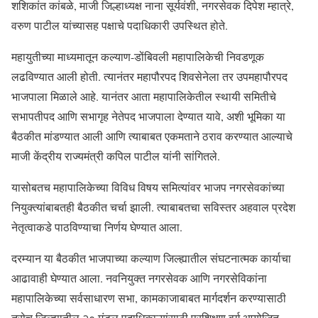
शशिकांत कांबळे, माजी जिल्हाध्यक्ष नाना सूर्यवंशी, नगरसेवक दिपेश म्हात्रे,
वरुण पाटील यांच्यासह पक्षाचे पदाधिकारी उपस्थित होते.
महायुतीच्या माध्यमातून कल्याण-डोंबिवली महापालिकेची निवडणूक
लढविण्यात आली होती. त्यानंतर महापौरपद शिवसेनेला तर उपमहापौरपद
भाजपाला मिळाले आहे. यानंतर आता महापालिकेतील स्थायी समितीचे
सभापतीपद आणि सभागृह नेतेपद भाजपाला देण्यात यावे, अशी भूमिका या
बैठकीत मांडण्यात आली आणि त्याबाबत एकमताने ठराव करण्यात आल्याचे
माजी केंद्रीय राज्यमंत्री कपिल पाटील यांनी सांगितले.
यासोबतच महापालिकेच्या विविध विषय समित्यांवर भाजप नगरसेवकांच्या
नियुक्त्यांबाबतही बैठकीत चर्चा झाली. त्याबाबतचा सविस्तर अहवाल प्रदेश
नेतृत्वाकडे पाठविण्याचा निर्णय घेण्यात आला.
दरम्यान या बैठकीत भाजपाच्या कल्याण जिल्ह्यातील संघटनात्मक कार्याचा
आढावाही घेण्यात आला. नवनियुक्त नगरसेवक आणि नगरसेविकांना
महापालिकेच्या सर्वसाधारण सभा, कामकाजाबाबत मार्गदर्शन करण्यासाठी
तसेच जिल्ह्यातील २० मंडल पदाधिकाऱ्यांसाठी प्रशिक्षण वर्ग आयोजित