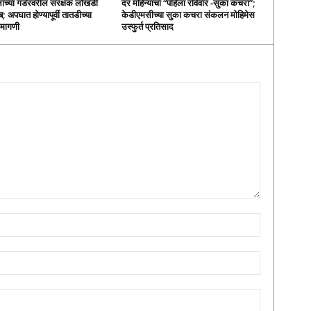
लाच्या गर्डरवरील संरक्षक लोखंडी
दर महिन्याचा “पहिला रविवार -सुका कचरा”;
; अपघात होण्यापूर्वी तातडीच्या
केडीएमसीच्या सुका कचरा संकलन मोहिमेस
ी मागणी
उस्फुर्त प्रतिसाद