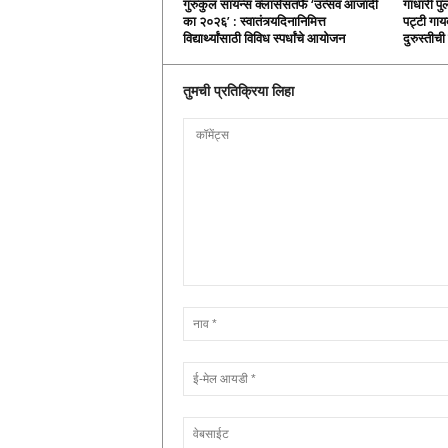
गुरुकुल सायन्स क्लासेसतर्फे ‘उत्सव आजादी
गांधारी पु
का २०२६’ : स्वातंत्र्यदिनानिमित्त
पट्टी गायब
विद्यार्थ्यांसाठी विविध स्पर्धांचे आयोजन
दुरुस्तीच
तुमची प्रतिक्रिया लिहा