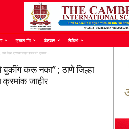
या
क्राइम वॉच
तंत्रज्ञान
व्हिडिओ
; ठाणे जिल्हा प्रशासनाकडून हेल्पलाईन क्रमांक...
े बुकींग करू नका” ; ठाणे जिल्हा
 क्रमांक जाहीर