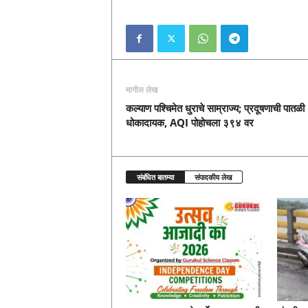
मागील लेख
कल्याण पश्चिमेत धुराचे साम्राज्य; प्रदूषणाची पातळी
धोकादायक, AQI पोहोचला ३९४ वर
संबंधित बातम्या
संपादकीय लेख