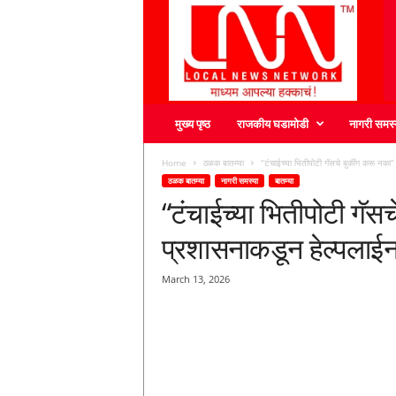
L
N
N
मुख्य पृष्ठ
राजकीय घडामोडी
नागरी समस्
Home
ठळक बातम्या
“टंचाईच्या भितीपोटी गॅसचे बुकींग करू नका” 
ठळक बातम्या
नागरी समस्या
बातम्या
“टंचाईच्या भितीपोटी गॅसच
प्रशासनाकडून हेल्पलाईन
March 13, 2026