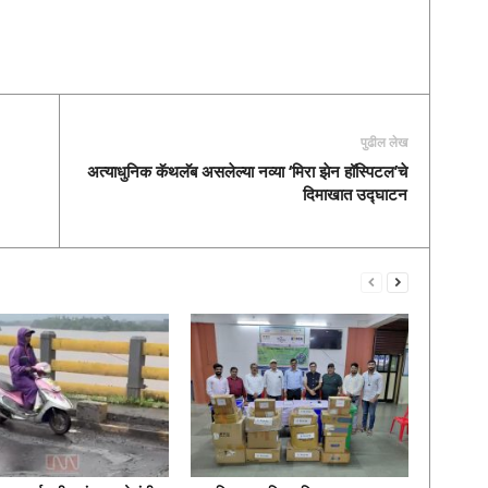
पुढील लेख
अत्याधुनिक कॅथलॅब असलेल्या नव्या ‘मिरा झेन हॉस्पिटल’चे
दिमाखात उद्घाटन