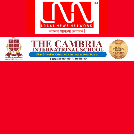
L
N
N