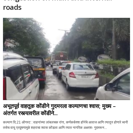
roads
अभूतपूर्व वाहतूक कोंडीने गुदमरला कल्याणचा श्वास; मुख्य –
अंतर्गत रस्त्यावरील कोंडीने...
कल्याण दि.21 ऑगस्ट : वाहनांच्या लांबलचक रांगा, कर्णकर्कश्श हॉर्नचे आवाज आणि त्यातून होणारे ध्वनी
तसेच वायू प्रदूषणामुळे शहराचा श्वास कोंडला आणि त्यात नागरिक अक्षरशः गुदमरून...