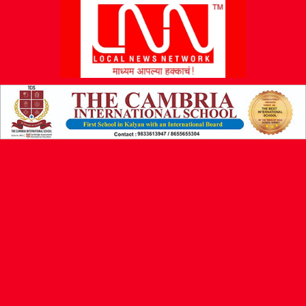
L
N
N