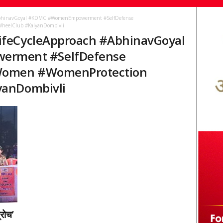
AbhinavGoyal #KDMC #WomenEmpowerment #SelfDefense
WheelClub #KalyanDombivli
ifeCycleApproach #AbhinavGoyal
rment #SelfDefense
tWomen #WomenProtection
yanDombivli
रोच’