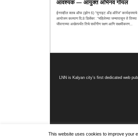
आवश्यक — आयुक्त अभिनव गोयल
ईनरव्हील क्लब ऑफ (झोन 6) “युनाइट अँड ऑरेंज" कार्यक्रमाचे
आयोजन कल्याण दि.8 डिसेंबर : “महिलेच्या जन्मापासून ते तिच्या
जीवनाच्या अखेरपर्यंत तिचे सर्वांगीण रक्षण आणि सक्षमीकरण...
LNN is Kalyan city’s first dedicated web pub
This website uses cookies to improve your ex
© Copyright by LNN