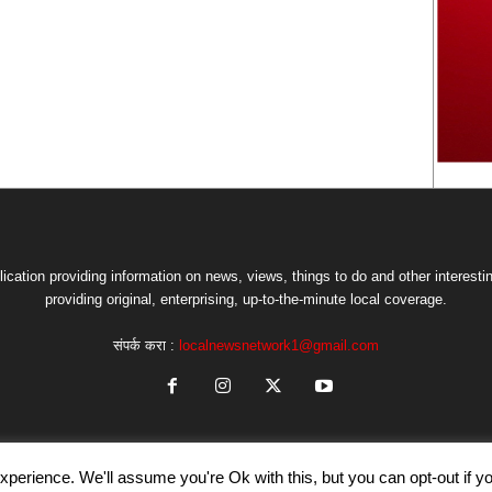
lication providing information on news, views, things to do and other interesti
providing original, enterprising, up-to-the-minute local coverage.
संपर्क करा :
localnewsnetwork1@gmail.com
perience. We'll assume you're Ok with this, but you can opt-out if y