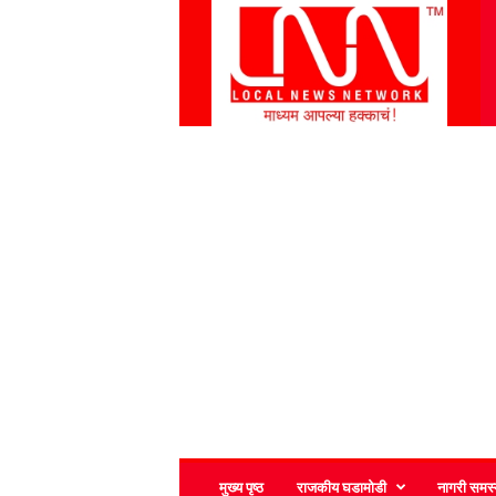
L
N
N
मुख्य पृष्ठ
राजकीय घडामोडी
नागरी समस्