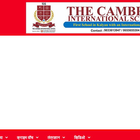
या
क्राइम वॉच
तंत्रज्ञान
व्हिडिओ