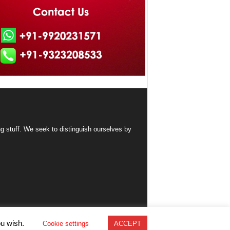
ng stuff. We seek to distinguish ourselves by
ou wish.
Cookie settings
ACCEPT