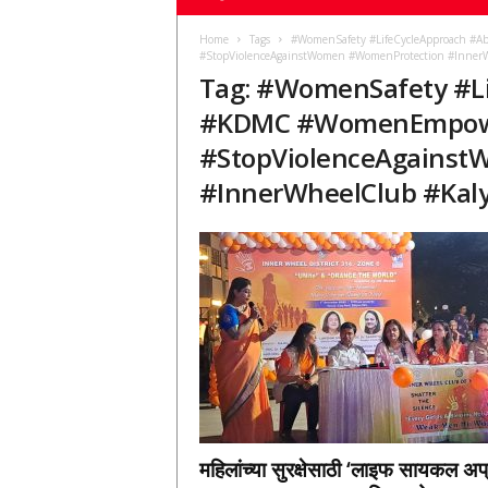
Home
Tags
#WomenSafety #LifeCycleApproach #
#StopViolenceAgainstWomen #WomenProtection #Inner
Tag: #WomenSafety #L
#KDMC #WomenEmpowe
#StopViolenceAgains
#InnerWheelClub #Kal
महिलांच्या सुरक्षेसाठी ‘लाइफ सायकल अप्