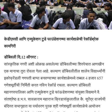
केडीएमसी आणि एज्युकेशन टुडे फाउंडेशनच्या कार्यशाळेची रेकॉर्डब्रेक
कामगिरी
डोंबिवली दि.12 ऑगस्ट :
सांस्कृतिक नगरी अशी ओळख असलेल्या डोंबिवलीच्या शिरपेचात आणखीन
एक मानाचा तुरा रोवला गेला आहे. कल्याण डोंबिवलीतील शालेय विद्यार्थ्यांनी
इकोफ्रेंडली गणपती बाप्पा बनवण्याच्या कार्यशाळेमध्ये तब्बल 4 हजार 657
गणेशमूर्तींची निर्मिती करत नविन रेकॉर्ड रचला. कल्याण डोंबिवली
महानगरपालिका आणि एज्युकेशन टुडे फांऊडेशनच्या संयुक्त विद्यमाने वै.
संतश्रेष्ठ ह.भ.प. सावळाराम महाराज क्रिडासंकुलातील कै. सुरेंद्र वाजपेयी
बंदिस्त सभागृहात या पर्यावरण पुरक श्री गणेशमूर्ती कार्यशाळेचे आयोजन