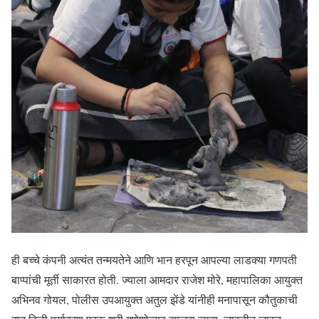
ही बच्चे कंपनी अत्यंत तन्मयतेने आणि भान हरपून आपल्या लाडक्या गणपती
बाप्पांची मूर्ती साकारत होती. ज्याला आमदार राजेश मोरे, महापालिका आयुक्त
अभिनव गोयल, पोलीस उपआयुक्त अतुल झेंडे यांनीही मनापासून कौतुकाची