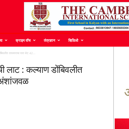
या
क्राइम वॉच
तंत्रज्ञान
व्हिडिओ
ंबिवलीत तापमानाचा पारा थेट 42...
ी लाट : कल्याण डोंबिवलीत
 अंशांजवळ