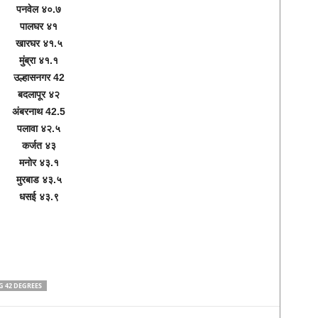
पनवेल ४०.७
पालघर ४१
खारघर ४१.५
मुंब्रा ४१.१
उल्हासनगर 42
बदलापूर ४२
अंबरनाथ 42.5
पलावा ४२.५
कर्जत ४३
मनोर ४३.१
मुरबाड ४३.५
धसई ४३.९
G 42 DEGREES