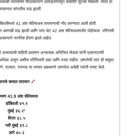
काळी पावसाच्या शिडकाव्याने उकाड्यापासून काहीशी सुटका मिळाली. मात्र हा
ापमानात चांगलीच वाढ झाली.
बिवलीमध्ये 41 अंश सेल्सिअस तापमानाची नोंद करण्यात आली होती.
ात आणखी वाढ झाली आणि पारा थेट 42 अंश सेल्सिअसपर्यंत पोहोचला. परिणामी
सल्याने नागरिक हैराण झाले आहेत.
 असल्याची माहिती हवामान अभ्यासक अभिजित मोडक यांनी एलएनएनशी
े अधिक असून अशीच परिस्थिती उद्या आणि परवा राहील. उष्णतेची लाट ही समुद्र
े, पालघर, रायगड या भागात ठळकपणे जाणवेल असेही त्यांनी स्पष्ट केले.
जचे कमाल तापमान
्याण 41.9 अंश सेल्सियस
डोंबिवली ४१.९
मुंबई ३६.२°
विरार ३८.५
नवी मुंबई ३९.८
ठाणे ४०.२