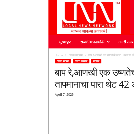
L
N
N
मुख्य पृष्ठ
राजकीय घडामोडी
नागरी समस्
Home
ठळक बातम्या
बाप रे,आणखी एक उष्णतेची लाट : कल्याण डो
ठळक बातम्या
नागरी समस्या
बातम्या
बाप रे,आणखी एक उष्णतेच
तापमानाचा पारा थेट 42
April 7, 2025