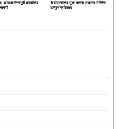
; अपघात होण्यापूर्वी तातडीच्या
केडीएमसीच्या सुका कचरा संकलन मोहिमेस
ी मागणी
उस्फुर्त प्रतिसाद