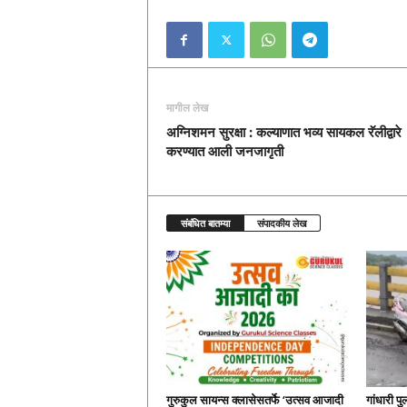
मागील लेख
अग्निशमन सुरक्षा : कल्याणात भव्य सायकल रॅलीद्वारे
करण्यात आली जनजागृती
संबंधित बातम्या
संपादकीय लेख
गुरुकुल सायन्स क्लासेसतर्फे ‘उत्सव आजादी
गांधारी पु