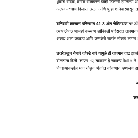
धुळीचे वादळ, ढगाळ वातावरण काही ठिकाणी झालेल्या अव
अल्पकाळचाच दिलासा ठरला आणि पुन्हा शनिवारपासून त
शनिवारी कल्याण परिसरात 41.3 अंश सेल्सिअस
तर डों
त्यापाठोपाठ आजही कल्याण डोंबिवली परिसरात तापमान
असह्य असा उकाडा आणि उष्णतेचे चटके सोसावे लागत अ
उत्तरेकडून येणारे कोरडे वारे यामुळे ही तापमान वाढ
झाली
बोलताना दिली. कारण ४२ तापमान हे सामान्य पेक्षा ४ न
किनाऱ्याकडील भाग सोडून अंतर्गत कोकणात म्हणजेच ठाण
आ
कल