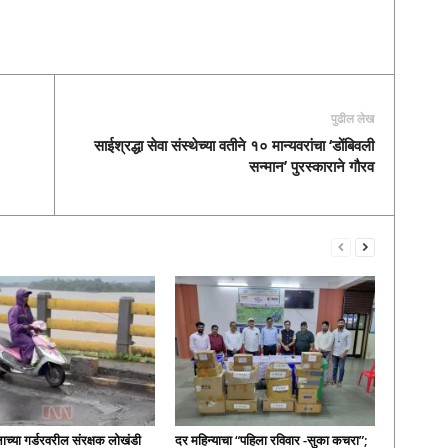
पुढील लेख
साईश्रद्धा सेवा संस्थेच्या वतीने १० मान्यवरांचा ‘डोंबिवली
सन्मान’ पुरस्काराने गौरव
लाच्या गर्डरवरील संरक्षक लोखंडी
दर महिन्याचा “पहिला रविवार -सुका कचरा”;