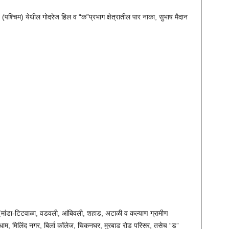
ाण (पश्चिम) येथील गोदरेज हिल व “क”प्रभाग क्षेत्रातील पार नाका, सुभाष मैदान
ग (मांडा-टिटवाळा, वडवली, आंबिवली, शहाड, अटाळी व कल्याण ग्रामीण
गिधाम, मिलिंद नगर, बिर्ला कॉलेज, चिकनघर, मुरबाड रोड परिसर, तसेच “ड”