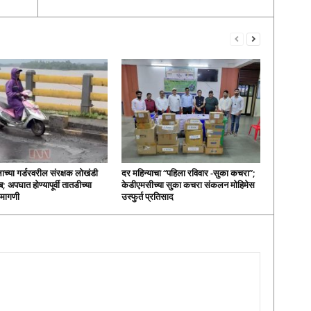
लाच्या गर्डरवरील संरक्षक लोखंडी
दर महिन्याचा “पहिला रविवार -सुका कचरा”;
; अपघात होण्यापूर्वी तातडीच्या
केडीएमसीच्या सुका कचरा संकलन मोहिमेस
ी मागणी
उस्फुर्त प्रतिसाद