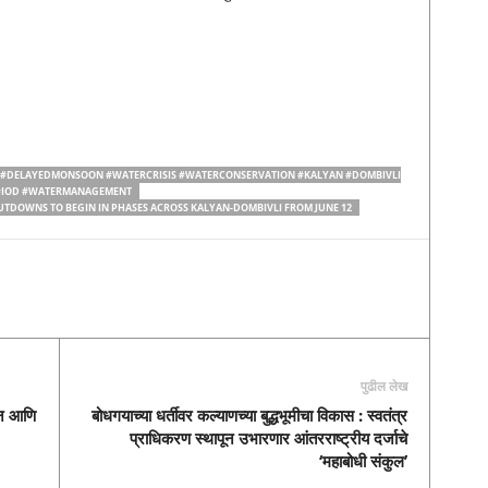
#DELAYEDMONSOON #WATERCRISIS #WATERCONSERVATION #KALYAN #DOMBIVLI
 #IOD #WATERMANAGEMENT
TDOWNS TO BEGIN IN PHASES ACROSS KALYAN-DOMBIVLI FROM JUNE 12
पुढील लेख
मन आणि
बोधगयाच्या धर्तीवर कल्याणच्या बुद्धभूमीचा विकास : स्वतंत्र
प्राधिकरण स्थापून उभारणार आंतरराष्ट्रीय दर्जाचे
‘महाबोधी संकुल’