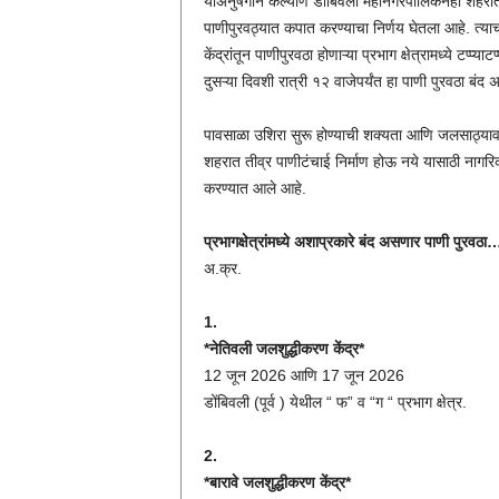
याअनुषंगाने कल्याण डोंबिवली महानगरपालिकेनेही शहराती
पाणीपुरवठ्यात कपात करण्याचा निर्णय घेतला आहे. त्य
केंद्रांतून पाणीपुरवठा होणाऱ्या प्रभाग क्षेत्रामध्ये टप्प
दुसऱ्या दिवशी रात्री १२ वाजेपर्यंत हा पाणी पुरवठा बंद
पावसाळा उशिरा सुरू होण्याची शक्यता आणि जलसाठ्या
शहरात तीव्र पाणीटंचाई निर्माण होऊ नये यासाठी नागरिक
करण्यात आले आहे.
प्रभागक्षेत्रांमध्ये अशाप्रकारे बंद असणार पाणी पुरवठा
अ.क्र.
1.
*नेतिवली जलशुद्धीकरण केंद्र*
12 जून 2026 आणि 17 जून 2026
डोंबिवली (पूर्व ) येथील “ फ” व “ग “ प्रभाग क्षेत्र.
2.
*बारावे जलशुद्धीकरण केंद्र*