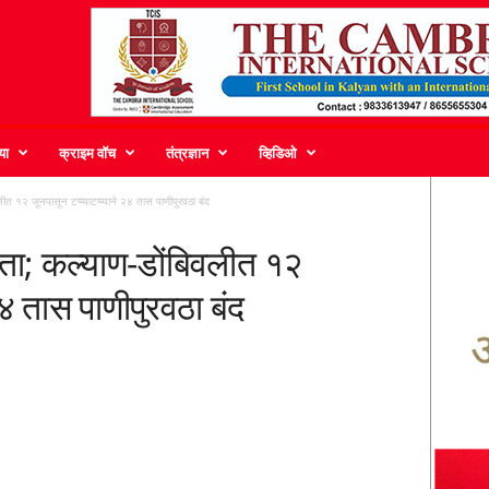
या
क्राइम वॉच
तंत्रज्ञान
व्हिडिओ
ीत १२ जूनपासून टप्प्याटप्प्याने २४ तास पाणीपुरवठा बंद
यता; कल्याण-डोंबिवलीत १२
 २४ तास पाणीपुरवठा बंद