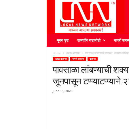
L
N
N
मुख्य पृष्ठ
राजकीय घडामोडी
नागरी समस्
Home
ठळक बातम्या
पावसाळा लांबण्याची शक्यता; कल्याण-डोंबिवल
ठळक बातम्या
नागरी समस्या
बातम्या
पावसाळा लांबण्याची शक्
जूनपासून टप्प्याटप्प्याने
June 11, 2026