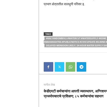
प्रभाग क्षेत्रातील वालधुनी परिसर इ.
TAGS
#KALYANDOMBIVLI #WATERCUT #WATERSUPPLY #KDMC 
#MAHARASHTRA #PUBLICNOTICE #CIVICUPDATE #ELNINO
DELAYED MONSOON LIKELY; 24-HOUR WATER SUPPLY SHU
मागील लेख
केडीएमटी कर्मचाऱ्यांना आपत्ती व्यवस्थापन, अग्निश
प्रथमोपचाराचे प्रशिक्षण; ८५ कर्मचाऱ्यांचा सहभाग