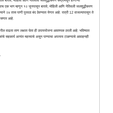
ल बारावे, मोहिली आणि नेतिवली जलशुद्धीकरण केंद्रांमधून होणाऱ्या
ाचाच एक भाग म्हणून १२ जूनपासून बारावे, मोहिली आणि नेतिवली जलशुद्धीकरण
्याटप्प्याने २४ तास पाणी पुरवठा बंद ठेवण्यात येणार आहे. रात्री 12 वाजल्यापासून ते
 असणार आहे.
वरील वाढता ताण लक्षात घेता ही उपाययोजना आवश्यक ठरली आहे. भविष्यात
ांचे सहकार्य अत्यंत महत्त्वाचे असून पाण्याचा अपव्यय टाळण्याचे आवाहनही
…