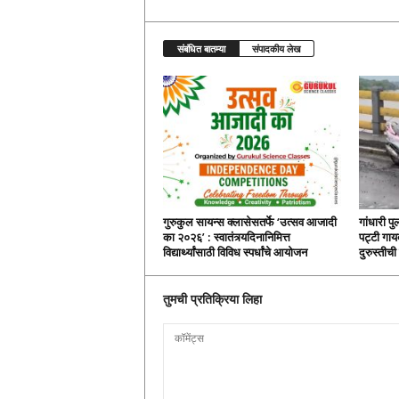
संबंधित बातम्या
संपादकीय लेख
गुरुकुल सायन्स क्लासेसतर्फे ‘उत्सव आजादी
गांधारी पु
का २०२६’ : स्वातंत्र्यदिनानिमित्त
पट्टी गायब
विद्यार्थ्यांसाठी विविध स्पर्धांचे आयोजन
दुरुस्तीच
तुमची प्रतिक्रिया लिहा