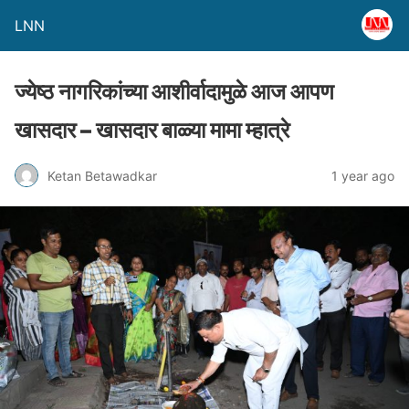
LNN
ज्येष्ठ नागरिकांच्या आशीर्वादामुळे आज आपण
खासदार – खासदार बाळ्या मामा म्हात्रे
Ketan Betawadkar
1 year ago