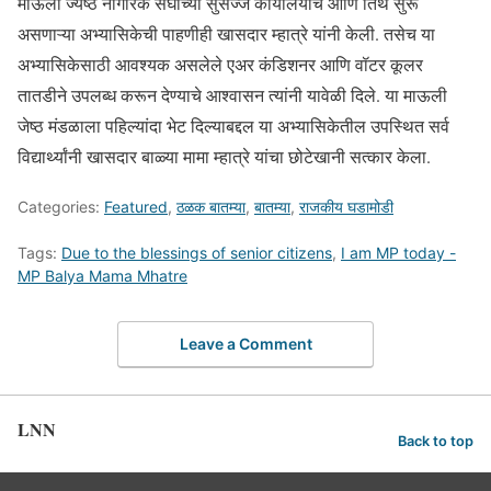
माऊली ज्येष्ठ नागरिक संघाच्या सुसज्ज कार्यालयाचे आणि तिथे सुरू
असणाऱ्या अभ्यासिकेची पाहणीही खासदार म्हात्रे यांनी केली. तसेच या
अभ्यासिकेसाठी आवश्यक असलेले एअर कंडिशनर आणि वॉटर कूलर
तातडीने उपलब्ध करून देण्याचे आश्वासन त्यांनी यावेळी दिले. या माऊली
जेष्ठ मंडळाला पहिल्यांदा भेट दिल्याबद्दल या अभ्यासिकेतील उपस्थित सर्व
विद्यार्थ्यांनी खासदार बाळ्या मामा म्हात्रे यांचा छोटेखानी सत्कार केला.
Categories:
Featured
,
ठळक बातम्या
,
बातम्या
,
राजकीय घडामोडी
Tags:
Due to the blessings of senior citizens
,
I am MP today -
MP Balya Mama Mhatre
Leave a Comment
LNN
Back to top