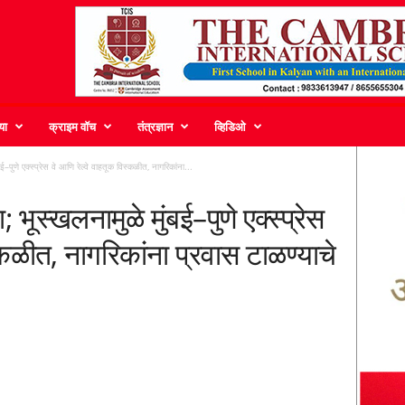
या
क्राइम वॉच
तंत्रज्ञान
व्हिडिओ
ुणे एक्स्प्रेस वे आणि रेल्वे वाहतूक विस्कळीत, नागरिकांना...
ूस्खलनामुळे मुंबई–पुणे एक्स्प्रेस
्कळीत, नागरिकांना प्रवास टाळण्याचे