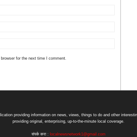
 browser for the next time I comment.
lication providing information on news, views, things to do and other interesti
providing original, enterprising, up-to-the-minute local coverage.
संपर्क करा :
localnewsnetwork1@gmail.com