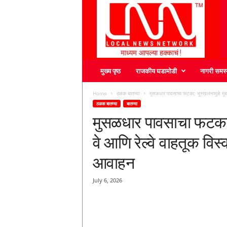
L
N
N
मुख्य पृष्ठ
राजकीय घडामोडी
नागरी समस्
Home
ठळक बातम्या
मुसळधार पावसाचा फटका; भूस्खलनामुळे मुंबई–प
ठळक बातम्या
बातम्या
मुसळधार पावसाचा फटका; भ
वे आणि रेल्वे वाहतूक विस
आवाहन
July 6, 2026