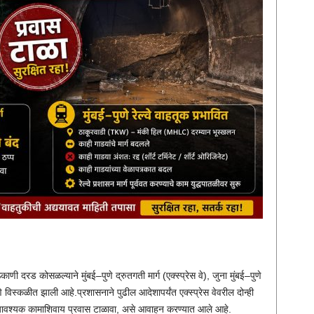
 दरड कोसळल्याने मुंबई–पुणे द्रुतगती मार्ग (एक्स्प्रेस वे), जुना मुंबई–पुणे
पणे विस्कळीत झाली आहे.प्रशासनाने पुढील आदेशापर्यंत एक्स्प्रेस वेवरील दोन्ही
अत्यावश्यक कामाशिवाय प्रवास टाळावा, असे आवाहन करण्यात आले आहे.