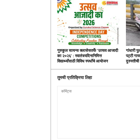
गुरुकुल सायन्स क्लासेसतर्फे ‘उत्सव आजादी
गांधारी पु
का २०२६’ : स्वातंत्र्यदिनानिमित्त
पट्टी गायब
विद्यार्थ्यांसाठी विविध स्पर्धांचे आयोजन
दुरुस्तीच
तुमची प्रतिक्रिया लिहा