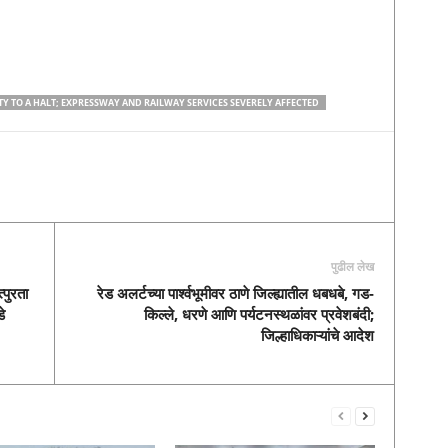
 TO A HALT; EXPRESSWAY AND RAILWAY SERVICES SEVERELY AFFECTED
पुढील लेख
पुरता
रेड अलर्टच्या पार्श्वभूमीवर ठाणे जिल्ह्यातील धबधबे, गड-
े
किल्ले, धरणे आणि पर्यटनस्थळांवर प्रवेशबंदी;
जिल्हाधिकाऱ्यांचे आदेश