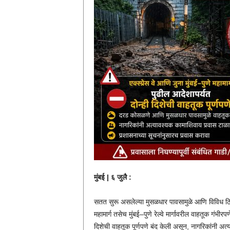
मुंबई | ६ जुलै :
सतत सुरू असलेल्या मुसळधार पावसामुळे आणि विविध ठिकाणी
महामार्ग तसेच मुंबई–पुणे रेल्वे मार्गावरील वाहतूक गंभीर
दिशेची वाहतूक पूर्णपणे बंद केली असून, नागरिकांनी 