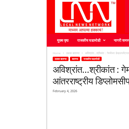
L
N
N
मुख्य पृष्ठ
राजकीय घडामोडी
नागरी समस्
Home
ठळक बातम्या
अविश्रांत…श्रीकांत : गेमचेंजर डेव्हलपमेंटपा
ठळक बातम्या
बातम्या
राजकीय घडामोडी
अविश्रांत…श्रीकांत : गेम
आंतरराष्ट्रीय डिप्लोमसीप
February 4, 2026