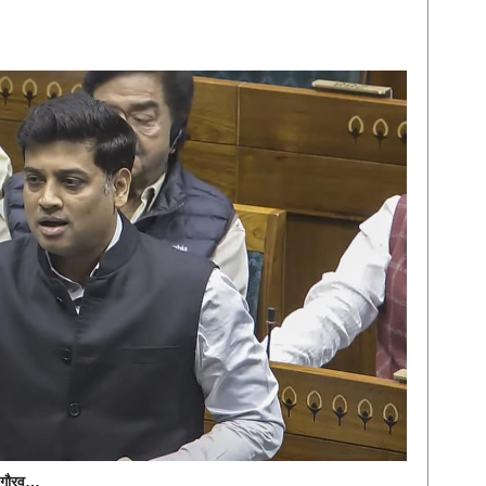
चा गौरव…