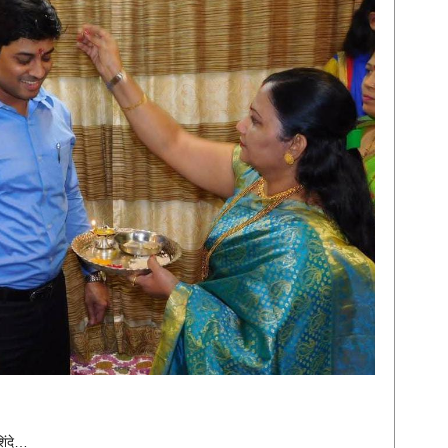
िंदे…