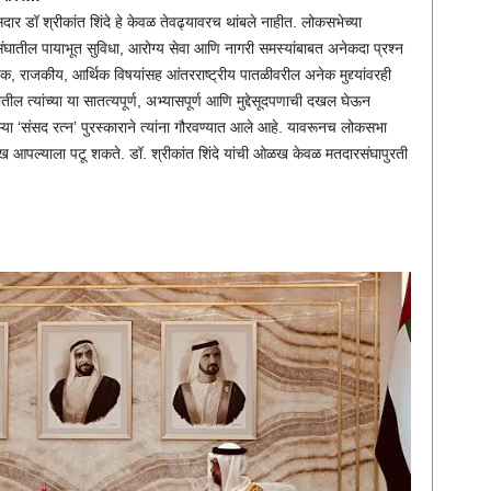
ार डॉ श्रीकांत शिंदे हे केवळ तेवढ्यावरच थांबले नाहीत. लोकसभेच्या
रसंघातील पायाभूत सुविधा, आरोग्य सेवा आणि नागरी समस्यांबाबत अनेकदा प्रश्न
 राजकीय, आर्थिक विषयांसह आंतरराष्ट्रीय पातळीवरील अनेक मुद्द्यांवरही
ील त्यांच्या या सातत्यपूर्ण, अभ्यासपूर्ण आणि मुद्देसूदपणाची दखल घेऊन
ऱ्या ‘संसद रत्न’ पुरस्काराने त्यांना गौरवण्यात आले आहे. यावरूनच लोकसभा
ओळख आपल्याला पटू शकते. डॉ. श्रीकांत शिंदे यांची ओळख केवळ मतदारसंघापुरती