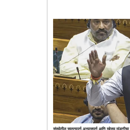
संसदेतील सातत्यपूर्ण,अभ्यासपूर्ण आणि मुद्देसूद मांडणी