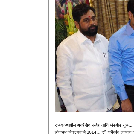
राजकारणातील अनपेक्षित प्रवेश आणि घोडदौड सुरू…
लोकसभा निवडणूक मे 2014… डॉ. श्रीकांत एकनाथ श