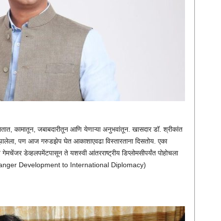
त, कामातून, जबाबदारीतून आणि येणाऱ्या अनुभवांतून. खासदार डॉ. श्रीकांत
रू झालेला, पण आज गरुडझेप घेत आकाशाएवढा विस्तारताना दिसतोय. एका
मचेंजर डेव्हलपमेंटपासून ते यशस्वी आंतरराष्ट्रीय डिप्लोमसीपर्यंत पोहोचला
anger Development to International Diplomacy)