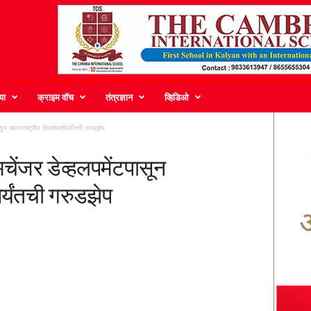
या
क्राइम वॉच
तंत्रज्ञान
व्हिडिओ
सून आंतरराष्ट्रीय डिप्लोमसीपर्यंतची गरुडझेप
चेंजर डेव्हलपमेंटपासून
र्यंतची गरुडझेप