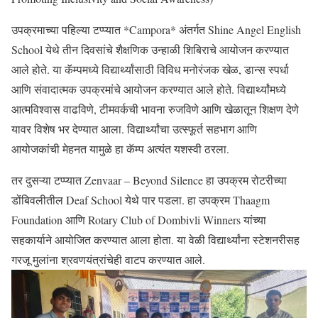
उपक्रमाच्या पहिल्या टप्प्यात *Campora* अंतर्गत Shine Angel English
School येथे तीन दिवसांचे शैक्षणिक उन्हाळी शिबिराचे आयोजन करण्यात
आले होते. या कॅम्पमध्ये विद्यार्थ्यांसाठी विविध मनोरंजक खेळ, डान्स स्पर्धा
आणि संवादात्मक उपक्रमांचे आयोजन करण्यात आले होते. विद्यार्थ्यांमध्ये
आत्मविश्वास वाढविणे, टीमवर्कची भावना रुजविणे आणि खेळातून शिक्षण देणे
यावर विशेष भर देण्यात आला. विद्यार्थ्यांचा उत्स्फूर्त सहभाग आणि
आयोजकांची मेहनत यामुळे हा कॅम्प अत्यंत यशस्वी ठरला.
तर दुसऱ्या टप्प्यात Zenvaar – Beyond Silence हा उपक्रम रोटरीच्या
डोंबिवलीतील Deaf School येथे पार पडला. हा उपक्रम Thaagm
Foundation आणि Rotary Club of Dombivli Winners यांच्या
सहकार्याने आयोजित करण्यात आला होता. या वेळी विद्यार्थ्यांना स्टेशनरीसह
गरजू मुलांना श्रवणयंत्रांचेही वाटप करण्यात आले.