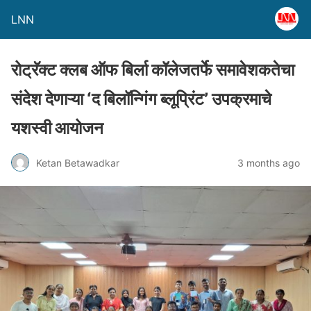
LNN
रोट्रॅक्ट क्लब ऑफ बिर्ला कॉलेजतर्फे समावेशकतेचा
संदेश देणाऱ्या ‘द बिलॉन्गिंग ब्लूप्रिंट’ उपक्रमाचे
यशस्वी आयोजन
Ketan Betawadkar
3 months ago