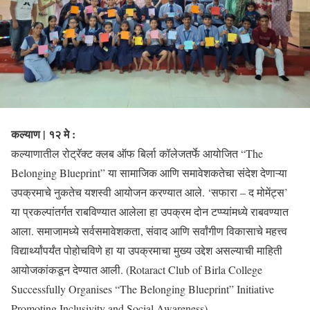
कल्याण | १२ मे :
कल्याणातील रोट्रॅक्ट क्लब ऑफ बिर्ला कॉलेजतर्फे आयोजित “The
Belonging Blueprint” या सामाजिक आणि समावेशकतेचा संदेश देणाऱ्या
उपक्रमाचे नुकतेच यशस्वी आयोजन करण्यात आले. ‘सफारा – द मोमेंट्स’
या प्रकल्पांतर्गत राबविण्यात आलेला हा उपक्रम दोन टप्प्यांमध्ये राबवण्यात
आला. समाजामध्ये सर्वसमावेशकता, संवाद आणि सर्वांगीण विकासाचे महत्त्व
विद्यार्थ्यांपर्यंत पोहोचविणे हा या उपक्रमाचा मुख्य उद्देश असल्याची माहिती
आयोजकांकडून देण्यात आली. (Rotaract Club of Birla College
Successfully Organises “The Belonging Blueprint” Initiative
Promoting Inclusivity and Social Awareness)