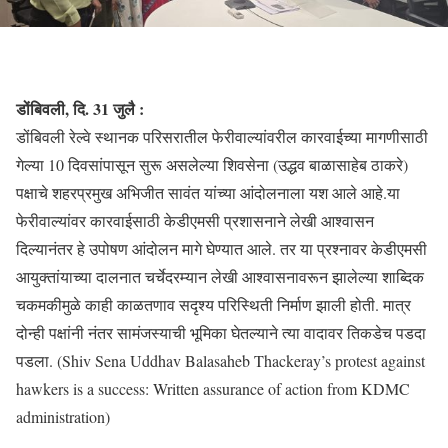
डोंबिवली, दि. 31 जुलै :
डोंबिवली रेल्वे स्थानक परिसरातील फेरीवाल्यांवरील कारवाईच्या मागणीसाठी
गेल्या 10 दिवसांपासून सुरू असलेल्या शिवसेना (उद्धव बाळासाहेब ठाकरे)
पक्षाचे शहरप्रमुख अभिजीत सावंत यांच्या आंदोलनाला यश आले आहे.या
फेरीवाल्यांवर कारवाईसाठी केडीएमसी प्रशासनाने लेखी आश्वासन
दिल्यानंतर हे उपोषण आंदोलन मागे घेण्यात आले. तर या प्रश्नावर केडीएमसी
आयुक्तांयाच्या दालनात चर्चेदरम्यान लेखी आश्वासनावरून झालेल्या शाब्दिक
चकमकीमुळे काही काळतणाव सदृश्य परिस्थिती निर्माण झाली होती. मात्र
दोन्ही पक्षांनी नंतर सामंजस्याची भूमिका घेतल्याने त्या वादावर तिकडेच पडदा
पडला. (Shiv Sena Uddhav Balasaheb Thackeray’s protest against
hawkers is a success: Written assurance of action from KDMC
administration)