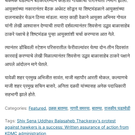
चकमक घडल्याने बैठकीदरम्यान काहीशी गोंधळाची परिस्थिती निर्माण झाली.
आयुक्तांच्या नकारानंतर बैठक अर्धवट सोडून या शिष्टमंडळाने आयुक्तांच्या
दालनाबाहेर येऊन ठिय्या मांडला. मात्र काही वेळाने आयुक्त अभिनव गोयल
यांनी लेखी आश्वासन देण्याची तयारी दर्शवल्यानंतर शिवसेना उद्धव बाळासाहेब
ठाकरे पक्षाचे हे शिष्टमंडळ पुन्हा आयुक्तांशी चर्चा करण्यास आत गेले.
त्यानंतर डोंबिवली स्टेशन परिसरातील फेरीवाल्यांवर येत्या दोन-तीन दिवसांत
कारवाई करण्याचे लेखी मिळाल्यानंतर शिवसेना उद्धव बाळासाहेब ठाकरे पक्षाने
आपले आंदोलन मागे घेतले.
यावेळी शहर प्रमुख अभिजीत सावंत, माजी महापौर आरती मोकल, कल्याणचे
माजी शहर प्रमुख सचिन बासरे, अनिता दळवी यांच्यासह अनेक पदाधिकारी
सहभागी झाले होते.
Categories:
Featured
,
ठळक बातम्या
,
नागरी समस्या
,
बातम्या
,
राजकीय घडामोडी
Tags:
Shiv Sena Uddhav Balasaheb Thackeray's protest
against hawkers is a success: Written assurance of action from
KDMC administration