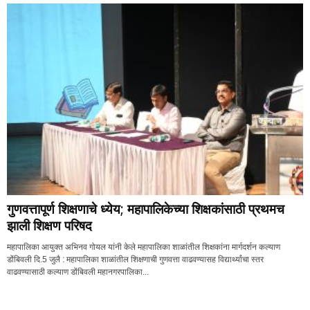
गुणवत्तापूर्ण शिक्षणाचे ध्येय; महापालिकेच्या शिक्षकांसाठी प्रथमच
झाली शिक्षण परिषद
महापालिका आयुक्त अभिनव गोयल यांनी केले महापालिका शाळांतील शिक्षकांना मार्गदर्शन कल्याण
डोंबिवली दि.5 जुलै : महापालिका शाळांतील शिक्षणाची गुणवत्ता वाढवण्यासह विद्यार्थ्यांचा स्तर
वाढवण्यासाठी कल्याण डोंबिवली महानगरपालिका...