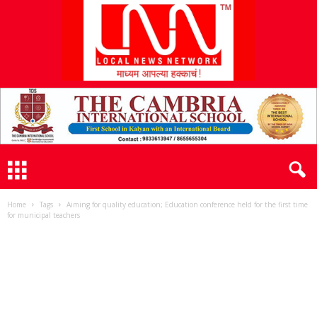
L
N
N
Home
Tags
Aiming for quality education; Education conference held for the first time
for municipal teachers