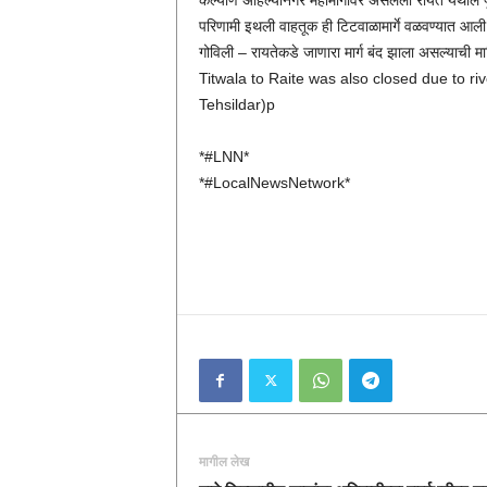
कल्याण अहिल्यानगर महामार्गावर असलेला रायते येथील पू
परिणामी इथली वाहतूक ही टिटवाळामार्गे वळवण्यात आली हो
गोविली – रायतेकडे जाणारा मार्ग बंद झाला असल्याच
Titwala to Raite was also closed due to ri
Tehsildar)p
*#LNN*
*#LocalNewsNetwork*
मागील लेख