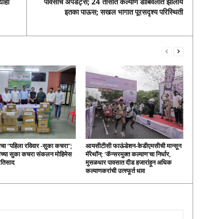
याही
पावसाचे अपडेट्स; 24 तासांत कल्याण डोंबिवलीत झालाय
इतका पाऊस; सखल भागात पूरसदृश्य परिस्थिती
ाचा “पहिला रविवार -सुका कचरा”;
आयसीटीसी फाऊंडेशन-केडीएमसीची मान्सून
च्या सुका कचरा संकलन मोहिमेस
मॅरेथॉन; ‘कॅन्सरमुक्त कल्याण’चा निर्धार,
्रतिसाद
मुसळधार पावसात दीड हजारांहून अधिक
कल्याणकरांची उत्स्फूर्त धाव