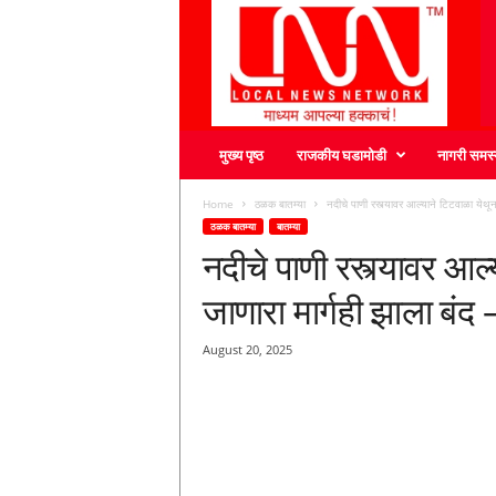
L
N
N
मुख्य पृष्ठ
राजकीय घडामोडी
नागरी समस्
Home
ठळक बातम्या
नदीचे पाणी रस्त्यावर आल्याने टिटवाळा येथून
ठळक बातम्या
बातम्या
नदीचे पाणी रस्त्यावर आल
जाणारा मार्गही झाला बंद
August 20, 2025