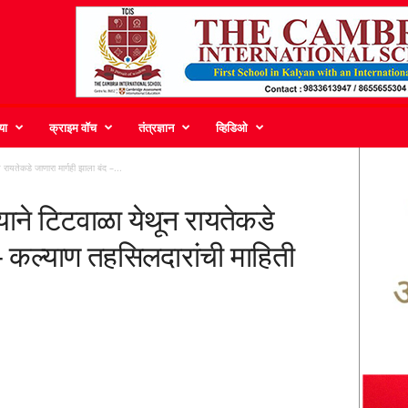
या
क्राइम वॉच
तंत्रज्ञान
व्हिडिओ
 रायतेकडे जाणारा मार्गही झाला बंद –...
्याने टिटवाळा येथून रायतेकडे
 – कल्याण तहसिलदारांची माहिती