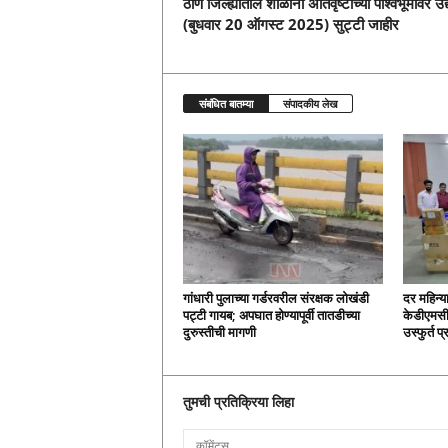
ठाणे जिल्ह्यातील शाळांना अतिवृष्टीच्या पार्श्वभूमीवर उद्
(बुधवार 20 ऑगस्ट 2025) सुट्टी जाहीर
संबंधित बातम्या
संपादकीय लेख
गांधारी पुलाच्या गर्डरवरील संरक्षक लोखंडी
दर महिन्य
पट्टी गायब; अपघात होण्यापूर्वी तातडीच्या
केडीएमसी
दुरुस्तीची मागणी
उस्फुर्त प
तुमची प्रतिक्रिया लिहा