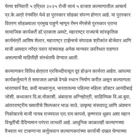
येत्या शनिवारी ५ एप्रिल २०२५ रोजी सायं ५ वाजता कल्याणातील आचार्य
प्र.के.अत्रे रंगमंदिर येथे हा पुरस्कार सोहळा संपन्न होणार आहे. या पुरस्कार
वितरण सोहळ्याला प्रमुख पाहुणे म्हणून रॅमन मॅगसेसे पुरस्कार प्राप्त
सामाजिक कार्यकर्ते डॉ.प्रकाश आमटे, महाराष्ट्र राज्याचे सांस्कृतिक
कार्यमंत्री आशिष शेलार, महाराष्ट्र टाईम्सचे संपादक श्रीकांत बोजेवार आणि
माजी आमदार नरेंद्र पवार यांच्यासह अनेक मान्यवर उपस्थित राहणार
असल्याची माहितीही संस्थेतर्फे देण्यात आली.
कल्याणकर विविध क्षेत्रात प्रसिध्दीपासून दूर होऊन कार्यरत आहेत. आपल्या
कार्यकर्तुत्वाने ते समाजात आगळे वेगळे स्थान निर्माण करीत असून कल्याणला
भारतचार्य वैद्य, कवी माधवानुज, भारतातल्या पहिल्या महिला डॉक्टर आनंदीबाई
जोशी, कथाकार दि.बा.मोकाशी, अंबादास अग्निहोत्री, साहित्यिक वि.आ.बुवा,
आंतरराष्ट्रीय ख्यातीचे शिल्पकार भाऊ साठे, उत्कृष्ठ संसदपटू आणि अंदमान
निकोबारचे माजी नायब राज्यपाल प्रा.राम कापसे, कृष्णराव धुळप अशा महान
विभूतींची दैदिप्यमान परंपरा लाभली आहे. आधुनिक काळातही कल्याणच्या
वैभवात भर टाकणाऱ्या कर्तुत्ववान कल्याणकरांच्या कार्याची दखल घेण्याच्या