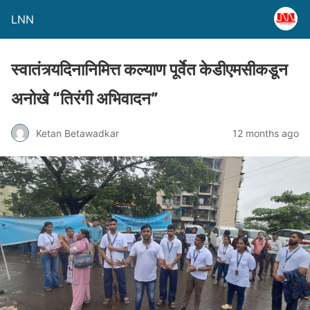
LNN
स्वातंत्र्यदिनानिमित्त कल्याण पूर्वेत केडीएमसीकडून
अनोखे “तिरंगी अभिवादन”
Ketan Betawadkar
12 months ago