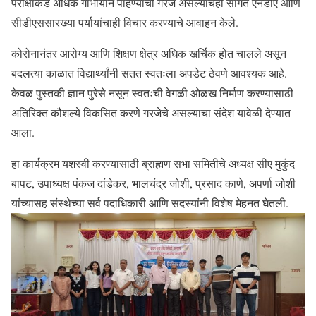
परीक्षांकडे अधिक गांभीर्याने पाहण्याची गरज असल्याचेही सांगत एनडीए आणि
सीडीएससारख्या पर्यायांचाही विचार करण्याचे आवाहन केले.
कोरोनानंतर आरोग्य आणि शिक्षण क्षेत्र अधिक खर्चिक होत चालले असून
बदलत्या काळात विद्यार्थ्यांनी सतत स्वतःला अपडेट ठेवणे आवश्यक आहे.
केवळ पुस्तकी ज्ञान पुरेसे नसून स्वतःची वेगळी ओळख निर्माण करण्यासाठी
अतिरिक्त कौशल्ये विकसित करणे गरजेचे असल्याचा संदेश यावेळी देण्यात
आला.
हा कार्यक्रम यशस्वी करण्यासाठी ब्राह्मण सभा समितीचे अध्यक्ष सीए मुकुंद
बापट, उपाध्यक्ष पंकज दांडेकर, भालचंद्र जोशी, प्रसाद काणे, अपर्णा जोशी
यांच्यासह संस्थेच्या सर्व पदाधिकारी आणि सदस्यांनी विशेष मेहनत घेतली.