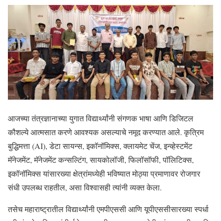
आजच्या तंत्रज्ञानाच्या युगात विद्यार्थ्यांनी संगणक भाषा आणि डिजिटल
कौशल्ये आत्मसात करणे आवश्यक असल्याचे नमूद करण्यात आले. कृत्रिम
बुद्धिमत्ता (AI), डेटा सायन्स, इकॉनॉमिक्स, क्लायमेट चेंज, इन्व्हेस्टमेंट
मॅनेजमेंट, मॅनेजमेंट कन्सल्टिंग, सायकोलॉजी, फिलॉसॉफी, पॉलिटिक्स,
इकॉनॉमिक्स यांसारख्या क्षेत्रांमध्येही भविष्यात मोठ्या प्रमाणावर रोजगार
संधी उपलब्ध राहतील, असा विश्वासही त्यांनी व्यक्त केला.
तसेच महाराष्ट्रातील विद्यार्थ्यांनी एमपीएससी आणि यूपीएससीसारख्या स्पर्धा