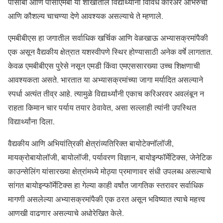
पीसीबी आणि पीसीएमबी या शाखांतील विद्यार्थ्यांनी विविध करिअर अभिरुची
आणि कौशल्य चाचण्या देणे आवश्यक असल्याचे ते म्हणाले.
एमबीबीएस हा जगातील सर्वाधिक खर्चिक आणि वेळखाऊ अभ्यासक्रमांपैकी
एक असून वैद्यकीय क्षेत्रात यशस्वीपणे स्थिर होण्यासाठी अनेक वर्षे लागतात.
केवळ एमबीबीएस पुरेसे नसून एमडी किंवा एमएससारख्या उच्च शिक्षणाची
आवश्यकता असते. भारतात या अभ्यासक्रमांच्या जागा मर्यादित असल्याने
स्पर्धा अत्यंत तीव्र आहे. त्यामुळे विद्यार्थ्यांनी एकाच करिअरवर अवलंबून न
राहता किमान चार पर्याय तयार ठेवावेत, असा सल्लाही त्यांनी उपस्थित
विद्यार्थ्यांना दिला.
वैद्यकीय आणि अभियांत्रिकी क्षेत्रांव्यतिरिक्त बायोटेक्नॉलॉजी,
मायक्रोबायोलॉजी, बायोलॉजी, पर्यावरण विज्ञान, बायोइन्फॉर्मेटिक्स, जेनेटिक
काउन्सेलिंग यांसारख्या क्षेत्रांमध्ये मोठ्या प्रमाणावर संधी उपलब्ध असल्याचे
सांगत बायोइन्फॉर्मेटिक्स हा गेल्या काही वर्षांत जागतिक स्तरावर सर्वाधिक
मागणी असलेल्या अभ्यासक्रमांपैकी एक ठरत असून भविष्यात त्याचे महत्त्व
आणखी वाढणार असल्याचे अधोरेखित केले.