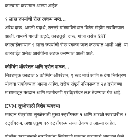
कारवाया करण्यात आल्या आहेत.
९ लाख रुपयांची रोख रक्कम जप्त…
अवैध दारू, अमली पदार्थ, शस्त्रे यांच्याविरोधात विशेष मोहीम राबविण्यात
आली. यामध्ये गावठी कट्टे, काडतुसे, दारू, गांजा तसेच SST
कारवाईदरम्यान ९ लाख रुपयांची रोख रक्कम जप्त करण्यात आली आहे. या
कारवाईत अनेक आरोपींना अटक करण्यात आली आहे.
कोम्बिंग ऑपरेशन आणि ड्रोन पाळत…
निवडणूक काळात ४ कोम्बिंग ऑपरेशन, ९ रूट मार्च आणि ७ दंगा नियंत्रण
योजना राबविण्यात आल्या आहेत. तसेच संपूर्ण परिमंडळात २४ ड्रोनच्या
माध्यमातून मतदान आणि मतमोजणी प्रक्रियेवर लक्ष ठेवण्यात येत आहे.
EVM सुरक्षेसाठी विशेष व्यवस्था
मतदान यंत्रांच्या सुरक्षेसाठी मुख्य स्ट्रॉंगरूम १ आणि आरओ स्तरावरील ९
स्ट्रॉंगरूम, अशा एकूण १० स्ट्रॉंगरूम सज्ज ठेवण्यात आल्या आहेत.
पोलीस प्रशासनाने नागरिकांना निर्भयपणे मतदान करण्याचे आवाहन केले