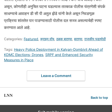
असून, कोणतीही अनुचित घटना घडल्यास तात्काळ पोलीस यंत्रणेशी संपर्क
साधण्याचे आवाहन डी सी पी अतुल झेंडे यांनी केले असून निवडणूक
प्रक्रिया शांततेत पार पाडण्यासाठी पोलीस दल सज्ज असल्याचेही स्पष्ट
करण्यात आले आहे.
Categories:
Featured
,
क्राइम वॉच
,
ठळक बातम्या
,
बातम्या
,
राजकीय घडामोडी
Tags:
Heavy Police Deployment in Kalyan-Dombivli Ahead of
KDMC Elections; Drones
,
SRPF and Enhanced Security
Measures in Place
Leave a Comment
LNN
Back to top