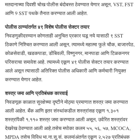
मतदानाच्या दिवशी चोख पोलीस बंदोबस्त ठेवण्यात येणार असून, VST, FST
आणि 9 SST पथके तैनात करण्यात आली आहेत.
पोलीस ठाण्यांतर्गत ४९ विशेष पोलीस सेक्टर तयार
निवडणुकीदरम्यान कोणताही अनुचित प्रकार घडू नये यासाठी ९ SST
ठिकाणे निश्चित करण्यात आली असून, त्यामध्ये महात्मा फुले चौक, बाजारपेठ,
कोळसेवाडी, खडकपाडा, डोंबिवली, विष्णुनगर, मानपाडा आणि टिळकनगर
परिसराचा समावेश आहे. त्यामध्ये एकूण ४९ पोलीस सेक्टर तयार करण्यात
आले असून त्यासाठी अतिरिक्त पोलीस अधिकारी आणि कर्मचारी नियुक्त
करण्यात येणार आहेत.
शस्त्र जमा आणि प्रतिबंधक कारवाई
निवडणूक काळात सुरक्षेच्या दृष्टीने मोठ्या प्रमाणात शस्त्र जमा करण्यात
आली आहेत. बँक आणि इतर संस्थांकडील शस्त्रांसह एकूण १,३०१
शस्त्रांपैकी १,११० शस्त्र जमा करण्यात आली असून, उर्वरित शस्त्रांवर
देखरेख ठेवण्यात आली आहे.तसेच मपोका कलम ५५, ५६, ५७, MCOCA,
MPDA तसेच विविध भा.ना.सु.सं. कलमांअंतर्गत एकूण २,५२७ प्रतिबंधक