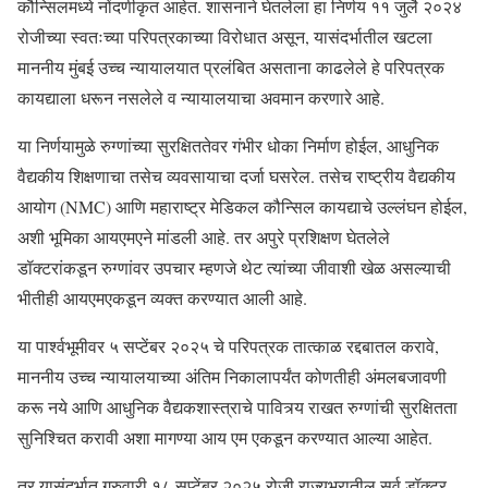
कौन्सिलमध्ये नोंदणीकृत आहेत. शासनाने घेतलेला हा निर्णय ११ जुलै २०२४
रोजीच्या स्वतःच्या परिपत्रकाच्या विरोधात असून, यासंदर्भातील खटला
माननीय मुंबई उच्च न्यायालयात प्रलंबित असताना काढलेले हे परिपत्रक
कायद्याला धरून नसलेले व न्यायालयाचा अवमान करणारे आहे.
या निर्णयामुळे रुग्णांच्या सुरक्षिततेवर गंभीर धोका निर्माण होईल, आधुनिक
वैद्यकीय शिक्षणाचा तसेच व्यवसायाचा दर्जा घसरेल. तसेच राष्ट्रीय वैद्यकीय
आयोग (NMC) आणि महाराष्ट्र मेडिकल कौन्सिल कायद्याचे उल्लंघन होईल,
अशी भूमिका आयएमएने मांडली आहे. तर अपुरे प्रशिक्षण घेतलेले
डॉक्टरांकडून रुग्णांवर उपचार म्हणजे थेट त्यांच्या जीवाशी खेळ असल्याची
भीतीही आयएमएकडून व्यक्त करण्यात आली आहे.
या पार्श्वभूमीवर ५ सप्टेंबर २०२५ चे परिपत्रक तात्काळ रद्दबातल करावे,
माननीय उच्च न्यायालयाच्या अंतिम निकालापर्यंत कोणतीही अंमलबजावणी
करू नये आणि आधुनिक वैद्यकशास्त्राचे पावित्र्य राखत रुग्णांची सुरक्षितता
सुनिश्चित करावी अशा मागण्या आय एम एकडून करण्यात आल्या आहेत.
तर यासंदर्भात गुरुवारी १८ सप्टेंबर २०२५ रोजी राज्यभरातील सर्व डॉक्टर