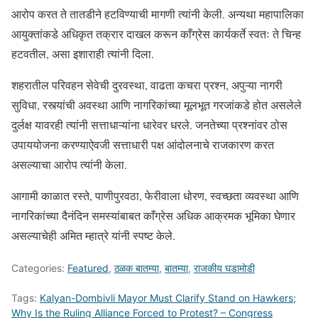
आरोप करत ते तातडीने हटविण्याची मागणी त्यांनी केली. अन्यथा महापालिका
आयुक्तांकडे अधिकृत तक्रार दाखल करून काँग्रेस कार्यकर्ते स्वतः ते चिन्ह
हटवतील, असा इशाराही त्यांनी दिला.
शहरातील परिवहन सेवेची दुरवस्था, वाढता कचरा प्रश्न, अपुऱ्या नागरी
सुविधा, रस्त्यांची अवस्था आणि नागरिकांच्या मूलभूत गरजांकडे होत असलेले
दुर्लक्ष यावरही त्यांनी सत्ताधाऱ्यांना धारेवर धरले. जनतेच्या प्रश्नांवर ठोस
उपाययोजना करण्याऐवजी सत्ताधारी पक्ष आंदोलनाचे राजकारण करत
असल्याचा आरोप त्यांनी केला.
आगामी काळात रस्ते, पाणीपुरवठा, फेरीवाला धोरण, स्वच्छता व्यवस्था आणि
नागरिकांच्या दैनंदिन समस्यांबाबत काँग्रेस अधिक आक्रमक भूमिका घेणार
असल्याचेही अमित म्हात्रे यांनी स्पष्ट केले.
Categories:
Featured
,
ठळक बातम्या
,
बातम्या
,
राजकीय घडामोडी
Tags:
Kalyan-Dombivli Mayor Must Clarify Stand on Hawkers;
Why Is the Ruling Alliance Forced to Protest? – Congress