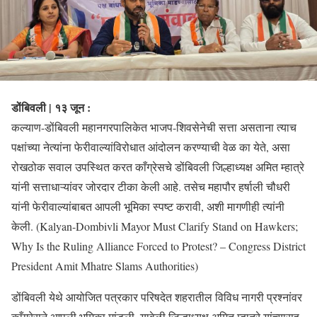
डोंबिवली | १३ जून :
कल्याण-डोंबिवली महानगरपालिकेत भाजप-शिवसेनेची सत्ता असताना त्याच
पक्षांच्या नेत्यांना फेरीवाल्यांविरोधात आंदोलन करण्याची वेळ का येते, असा
रोखठोक सवाल उपस्थित करत काँग्रेसचे डोंबिवली जिल्हाध्यक्ष अमित म्हात्रे
यांनी सत्ताधाऱ्यांवर जोरदार टीका केली आहे. तसेच महापौर हर्षाली चौधरी
यांनी फेरीवाल्यांबाबत आपली भूमिका स्पष्ट करावी, अशी मागणीही त्यांनी
केली. (Kalyan-Dombivli Mayor Must Clarify Stand on Hawkers;
Why Is the Ruling Alliance Forced to Protest? – Congress District
President Amit Mhatre Slams Authorities)
डोंबिवली येथे आयोजित पत्रकार परिषदेत शहरातील विविध नागरी प्रश्नांवर
काँग्रेसने आपली भूमिका मांडली. यावेळी जिल्हाध्यक्ष अमित म्हात्रे यांच्यासह