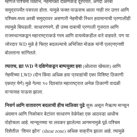
म्हणजे पश्चिमी विक्षोभ, नेहमीपेक्षा दक्षिणेकडे दूरपर्यंत, अगदी अरबी
समुद्रापर्यंत पसरला होता. यामुळे फक्त पाऊसच आला नाही तर उत्तर आणि
पश्चिम-मध्य अरबी समुद्रावर असणारी नेहमीची स्थिर हवामानाची प्रणालीही
त्यामुळे बिघडली. साधारणपणे, ही उच्च दाबाची प्रणाली गुजरात आणि
राजस्थानकडून महाराष्ट्राकडे गरम आणि वायव्येकडील वारे वाहवते. पण या
जोरदार WD मुळे हे चित्र बदलल्याचे अभिजित मोडक यांनी एलएनएनशी
बोलताना सांगितले.
त्यातच, ह्या WD ने दक्षिणेकडून बाष्पयुक्त हवा
(ओलावा खेचला) आणि
नेहमीच्या LWD (दोन किंवा अधिक हवा प्रवाहांची एका विशिष्ट ठिकाणी
एकत्र येणे) मुळे गेल्या १० दिवसांत महाराष्ट्रात अनेक ठिकाणी वादळी
वाऱ्यासह पाऊस झाला.
निसर्ग आणि वातावरण बदलाची हीच मालिका पुढे
सुरू असून नैऋत्य मान्सून
अंदमान आणि निकोबार बेटांवर साधारण वेळेपेक्षा एक आठवडा आधीच
पोहोचला आहे. मान्सूनच्या या लवकर झालेल्या आगमनामुळे पूर्व-पश्चिम
दिशेतील ‘शियर झोन’ (shear zone) अधिक सक्रीय झाला आहे. त्यामुळे