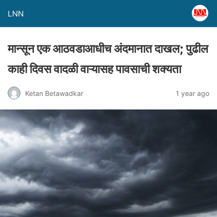
LNN
मान्सून एक आठवडाआधीच अंदमानात दाखल; पुढील
काही दिवस वादळी वाऱ्यासह पावसाची शक्यता
Ketan Betawadkar
1 year ago