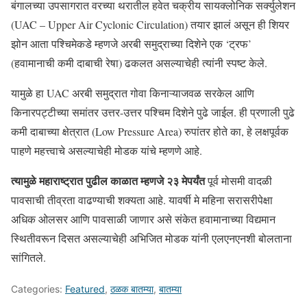
बंगालच्या उपसागरात वरच्या थरातील हवेत चक्रीय सायक्लोनिक सर्क्युलेशन
(UAC – Upper Air Cyclonic Circulation) तयार झालं असून ही शियर
झोन आता पश्चिमेकडे म्हणजे अरबी समुद्राच्या दिशेने एक ‘ट्रफ’
(हवामानाची कमी दाबाची रेषा) ढकलत असल्याचेही त्यांनी स्पष्ट केले.
यामुळे हा UAC अरबी समुद्रात गोवा किनाऱ्याजवळ सरकेल आणि
किनारपट्टीच्या समांतर उत्तर-उत्तर पश्चिम दिशेने पुढे जाईल. ही प्रणाली पुढे
कमी दाबाच्या क्षेत्रात (Low Pressure Area) रुपांतर होते का, हे लक्षपूर्वक
पाहणे महत्त्वाचे असल्याचेही मोडक यांचे म्हणणे आहे.
त्यामुळे महाराष्ट्रात पुढील काळात म्हणजे २३ मेपर्यंत
पूर्व मोसमी वादळी
पावसाची तीव्रता वाढण्याची शक्यता आहे. यावर्षी मे महिना सरासरीपेक्षा
अधिक ओलसर आणि पावसाळी जाणार असे संकेत हवामानाच्या विद्यमान
स्थितीवरून दिसत असल्याचेही अभिजित मोडक यांनी एलएनएनशी बोलताना
सांगितले.
Categories:
Featured
,
ठळक बातम्या
,
बातम्या