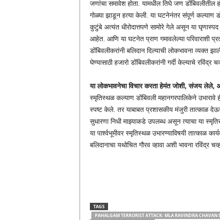
जणांचा समावेश होता. यामधील तिघे जण डोंबिवलीतील होत
गोळ्या झाडून हत्या केली. या घटनेनंतर संपूर्ण कल्या
कुटुंबे अत्यंत धीरोदात्तपणे सामोरे गेले असून या घृण
आहेत. आणि या घटनेत प्राण गमावलेल्या परिवाराशी प्र
डोंबिवलीकरांनी बलिदान दिल्याची लोकभावना व्यक्त झाली
घेण्यासाठी हजारो डोंबिवलीकरांनी गर्दी केल्याचे रविंद्र 
या लोकभावनेचा विचार करता हेमंत जोशी, संजय लेले, अ
स्मृतिस्थळ कल्याण डोंबिवली महानगरपालिकेने उभारावे ह
स्पष्ट केले. तर याबाबत प्रशासकीय मंजुरी तात्काळ दे
सुधारणा निधी माझ्याकडे उपलब्ध असून त्याचा या स्मृति
या पार्श्वभूमीवर स्मृतिस्थळ उभारण्याविषयी तात्काळ कार्
बलिदानाचा यथोचित गौरव व्हावा अशी भावना रविंद्र चव्ह
TAGS
PAHALGAM TERRORIST ATTACK: MLA RAVINDRA CHAVAN