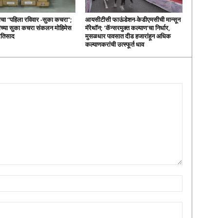
ाचा “पहिला रविवार -सुका कचरा”;
आयसीटीसी फाऊंडेशन-केडीएमसीची मान्सून
च्या सुका कचरा संकलन मोहिमेस
मॅरेथॉन; ‘कॅन्सरमुक्त कल्याण’चा निर्धार,
्रतिसाद
मुसळधार पावसात दीड हजारांहून अधिक
कल्याणकरांची उत्स्फूर्त धाव