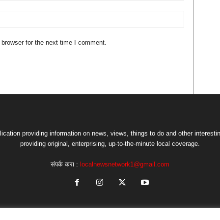
 browser for the next time I comment.
lication providing information on news, views, things to do and other interesti
providing original, enterprising, up-to-the-minute local coverage.
संपर्क करा :
localnewsnetwork1@gmail.com