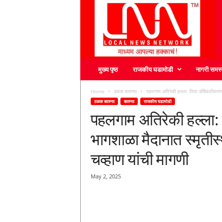
L
N
N
मुख्य पृष्ठ
राजकीय घडामोडी
नागरी समस्
Home
ठळक बातम्या
पहलगाम अतिरेकी हल्ला: तिघा डोंबिवलीकरांच्
ठळक बातम्या
बातम्या
राजकीय घडामोडी
पहलगाम अतिरेकी हल्ला: त
भागशाळा मैदानात स्मृतीस
चव्हाण यांची मागणी
May 2, 2025