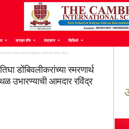
या
क्राइम वॉच
तंत्रज्ञान
व्हिडिओ
या स्मरणार्थ भागशाळा मैदानात स्मृतीस्थळ उभारण्याची आमदार रविंद्र...
िघा डोंबिवलीकरांच्या स्मरणार्थ
्थळ उभारण्याची आमदार रविंद्र