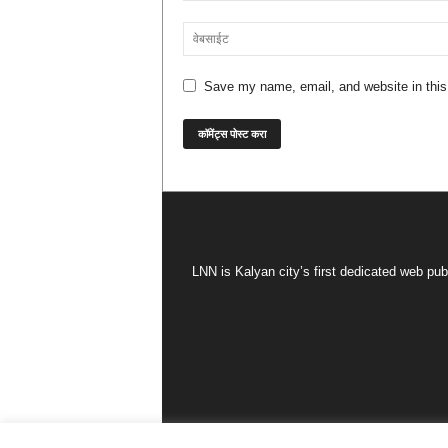
Save my name, email, and website in this
LNN is Kalyan city’s first dedicated web pub