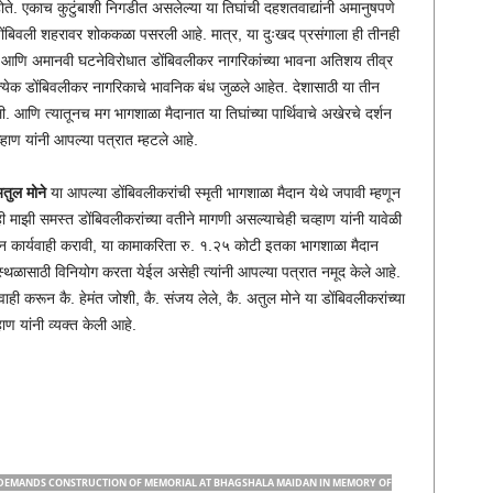
े. एकाच कुटुंबाशी निगडीत असलेल्या या तिघांची दहशतवाद्यांनी अमानुषपणे
ण डोंबिवली शहरावर शोककळा पसरली आहे. मात्र, या दुःखद प्रसंगाला ही तीनही
ास्पद आणि अमानवी घटनेविरोधात डोंबिवलीकर नागरिकांच्या भावना अतिशय तीव्र
त्येक डोंबिवलीकर नागरिकाचे भावनिक बंध जुळले आहेत. देशासाठी या तीन
. आणि त्यातूनच मग भागशाळा मैदानात या तिघांच्या पार्थिवाचे अखेरचे दर्शन
चव्हाण यांनी आपल्या पत्रात म्हटले आहे.
तुल मोने
या आपल्या डोंबिवलीकरांची स्मृती भागशाळा मैदान येथे जपावी म्हणून
ी माझी समस्त डोंबिवलीकरांच्या वतीने मागणी असल्याचेही चव्हाण यांनी यावेळी
ऊन कार्यवाही करावी, या कामाकरिता रु. १.२५ कोटी इतका भागशाळा मैदान
स्थळासाठी विनियोग करता येईल असेही त्यांनी आपल्या पत्रात नमूद केले आहे.
यवाही करून कै. हेमंत जोशी, कै. संजय लेले, कै. अतुल मोने या डोंबिवलीकरांच्या
ाण यांनी व्यक्त केली आहे.
 DEMANDS CONSTRUCTION OF MEMORIAL AT BHAGSHALA MAIDAN IN MEMORY OF