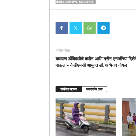
THREE DOMBIVLI RESIDENTS
मागील लेख
कल्याण डोंबिवलीचे क्लीन आणि ग्रीन एनर्जीच्या दिशेन
पाऊल – केडीएमसी आयुक्त डॉ. अभिनव गोयल
संबंधित बातम्या
संपादकीय लेख