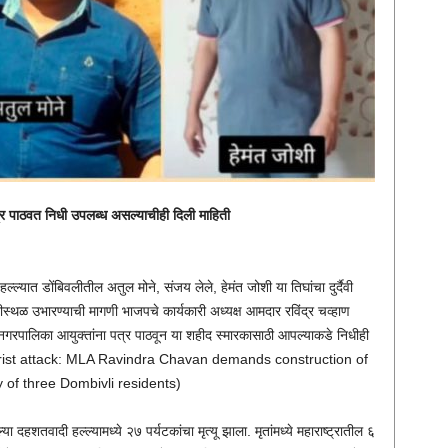
्र पाठवत निधी उपलब्ध असल्याचीही दिली माहिती
ल्ल्यात डोंबिवलीतील अतुल मोने, संजय लेले, हेमंत जोशी या तिघांचा दुर्दैवी
ृतीस्थळ उभारण्याची मागणी भाजपचे कार्यकारी अध्यक्ष आमदार रविंद्र चव्हाण
महानगरपालिका आयुक्तांना पत्र पाठवून या शहीद स्मारकासाठी आपल्याकडे निधीही
rrorist attack: MLA Ravindra Chavan demands construction of
of three Dombivli residents)
या दहशतवादी हल्ल्यामध्ये २७ पर्यटकांचा मृत्यू झाला. मृतांमध्ये महाराष्ट्रातील ६