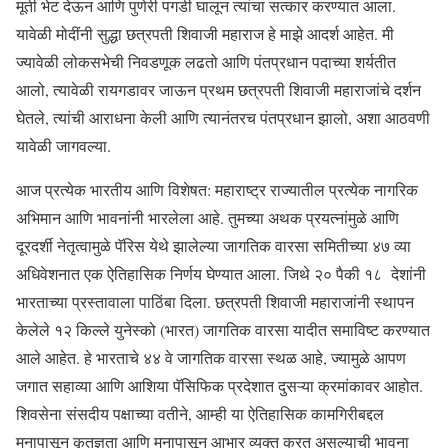
मूर्ती भेट देऊन आणि पुणेरी पगडी घालून त्यांचा सत्कार करण्यात आला.
यावेळी मोदींनी सुद्धा छत्रपती शिवाजी महाराज हे माझे आदर्श आहेत. मी
ज्यावेळी लोकसभेची निवडणूक लढतो आणि पंतप्रधान पदाच्या शर्यतीत
आलो, त्यावेळी रायगडावर जाऊन प्रथम छत्रपती शिवाजी महाराजांचे दर्शन
घेतले, त्यांची आराधना केली आणि त्यानंतरच पंतप्रधान झालो, अशा आठवणी
यावेळी जागवल्या.
आज प्रत्येक भारतीय आणि विशेषत: महाराष्ट्र राज्यातील प्रत्येक नागरिक
अभिमान आणि भावनांनी भारलेला आहे. तुमच्या अथक प्रयत्नांमुळे आणि
दूरदर्शी नेतृत्वामुळे पॅरिस येथे झालेल्या जागतिक वारसा समितीच्या ४७ व्या
अधिवेशनात एक ऐतिहासिक निर्णय घेण्यात आला. जिथे २० पैकी १८ देशांनी
भारताच्या प्रस्तावाला पाठिंबा दिला. छत्रपती शिवाजी महाराजांनी स्थापन
केलेले १२ किल्ले युनेस्को (भारत) जागतिक वारसा यादीत समाविष्ट करण्यात
आले आहेत. हे भारताचे ४४ वे जागतिक वारसा स्थळ आहे, ज्यामुळे आपण
जगात सहाव्या आणि आशिया पॅसिफिक प्रदेशात दुसऱ्या क्रमांकावर आहोत.
शिवसेना संसदीय पक्षाच्या वतीने, आम्ही या ऐतिहासिक कामगिरीबद्दल
मनापासून कृतज्ञता आणि मनापासून आभार व्यक्त करत असल्याची भावना