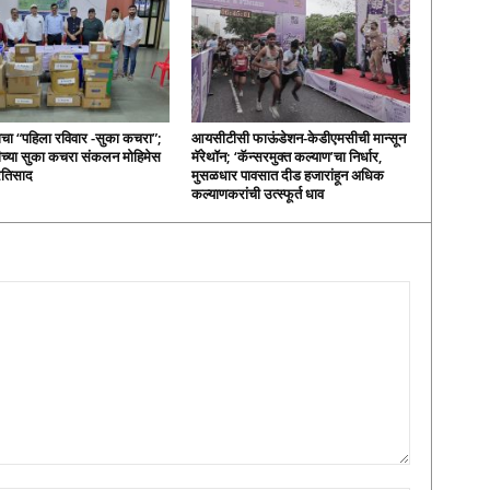
ाचा “पहिला रविवार -सुका कचरा”;
आयसीटीसी फाऊंडेशन-केडीएमसीची मान्सून
च्या सुका कचरा संकलन मोहिमेस
मॅरेथॉन; ‘कॅन्सरमुक्त कल्याण’चा निर्धार,
्रतिसाद
मुसळधार पावसात दीड हजारांहून अधिक
कल्याणकरांची उत्स्फूर्त धाव