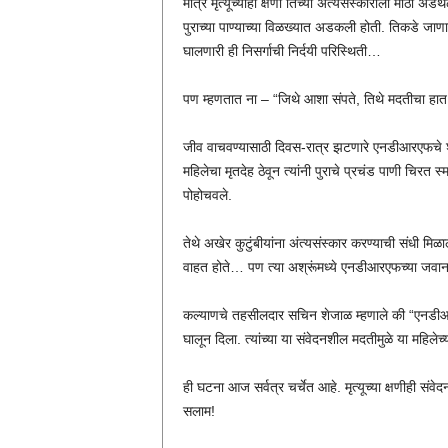
मात्र मृत्यूच्याही क्षणी तिच्या अंत्यसंस्काराला मोठा 
पुराच्या पाण्याच्या विळख्यात अडकली होती. तिकडे जाणा
घालणारी ही निसर्गाची निर्दयी परिस्थिती…
पण म्हणतात ना – “जिथे आशा संपते, तिथे मदतीचा हात
जीव वाचवण्यासाठी दिवस-रात्र झटणारे एनडीआरएफचे शूरवी
महिलेचा मृतदेह ठेवून त्यांनी पुराचे प्रचंड पाणी चिरत स
पोहोचवले.
तेथे अखेर कुटुंबीयांना अंत्यसंस्कार करण्याची संधी मिळा
वाहत होते… पण त्या अश्रूंमध्ये एनडीआरएफच्या जवाना
कल्याणचे तहसीलदार सचिन शेजाळ म्हणाले की “एनडीआर
घालून दिला. त्यांच्या या संवेदनशील मदतीमुळे या महिलेच
ही घटना आज सर्वत्र चर्चेत आहे. मृत्यूच्या क्षणीही सं
सलाम!