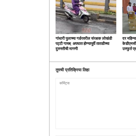
गांधारी पुलाच्या गर्डरवरील संरक्षक लोखंडी
दर महिन्य
पट्टी गायब; अपघात होण्यापूर्वी तातडीच्या
केडीएमसी
दुरुस्तीची मागणी
उस्फुर्त प
तुमची प्रतिक्रिया लिहा