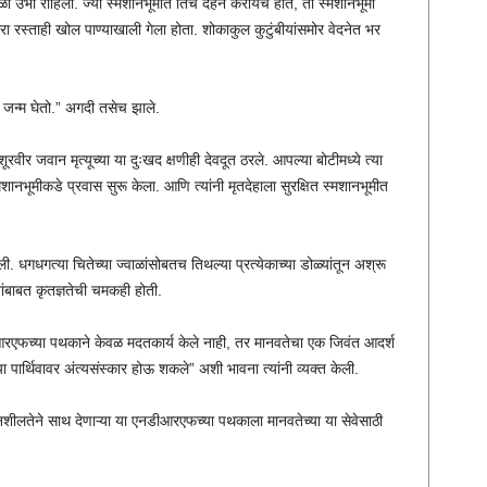
अडथळा उभा राहिला. ज्या स्मशानभूमीत तिचे दहन करायचे होते, ती स्मशानभूमी
रा रस्ताही खोल पाण्याखाली गेला होता. शोकाकुल कुटुंबीयांसमोर वेदनेत भर
 जन्म घेतो.” अगदी तसेच झाले.
र जवान मृत्यूच्या या दुःखद क्षणीही देवदूत ठरले. आपल्या बोटीमध्ये त्या
्मशानभूमीकडे प्रवास सुरू केला. आणि त्यांनी मृतदेहाला सुरक्षित स्मशानभूमीत
ली. धगधगत्या चितेच्या ज्वाळांसोबतच तिथल्या प्रत्येकाच्या डोळ्यांतून अश्रू
ंबाबत कृतज्ञतेची चमकही होती.
एफच्या पथकाने केवळ मदतकार्य केले नाही, तर मानवतेचा एक जिवंत आदर्श
्या पार्थिवावर अंत्यसंस्कार होऊ शकले” अशी भावना त्यांनी व्यक्त केली.
वेदनशीलतेने साथ देणाऱ्या या एनडीआरएफच्या पथकाला मानवतेच्या या सेवेसाठी