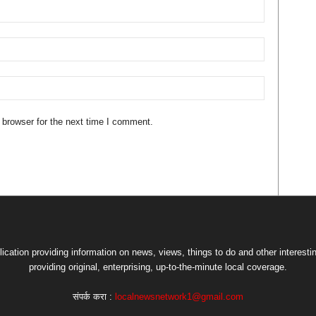
 browser for the next time I comment.
lication providing information on news, views, things to do and other interesti
providing original, enterprising, up-to-the-minute local coverage.
संपर्क करा :
localnewsnetwork1@gmail.com