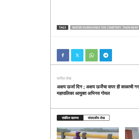
TAGS
WATER SURROUNDS THE CEMETERY; THEN NDRF 
मागील लेख
अक्षय ऊर्जा दिन ; अक्षय ऊर्जेचा वापर ही काळाची 
महापालिका आयुक्त अभिनव गोयल
संबंधित बातम्या
संपादकीय लेख