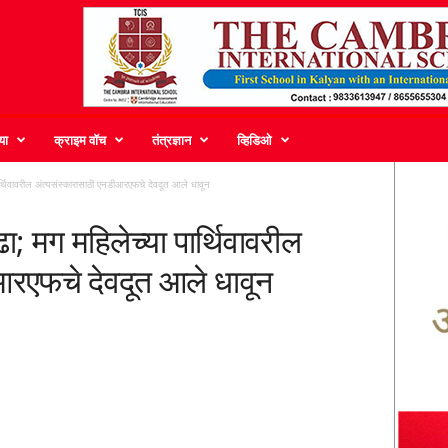
या
क्राइम वॉच
तंत्रज्ञान
व्हिडिओ
पार्थिवावरील अंत्यसंस्कारासाठी एनडीआरएफचे देवदूत आले धावून
ढा; मग महिलेच्या पार्थिवावरील
आरएफचे देवदूत आले धावून